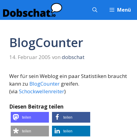
Zum
Menü
Inhalt
springen
BlogCounter
14. Februar 2005
von
dobschat
Wer für sein Weblog ein paar Statistiken braucht
kann zu
BlogCounter
greifen.
(via
Schockwellenreiter
)
Diesen Beitrag teilen
teilen
teilen
teilen
teilen