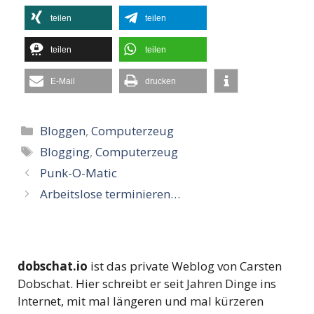
teilen
teilen
teilen
teilen
E-Mail
drucken
Kategorien
Bloggen
,
Computerzeug
Schlagwörter
Blogging
,
Computerzeug
Punk-O-Matic
Arbeitslose terminieren…
dobschat.io
ist das private Weblog von Carsten
Dobschat. Hier schreibt er seit Jahren Dinge ins
Internet, mit mal längeren und mal kürzeren