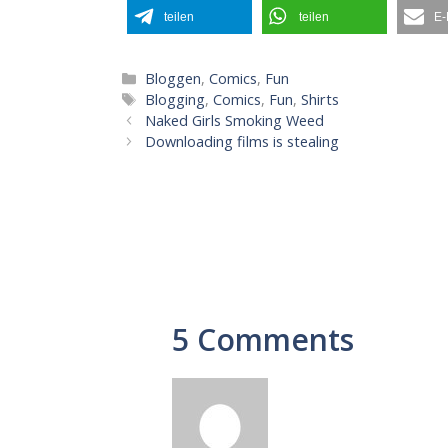
teilen
teilen
E-
Kategorien
Bloggen
,
Comics
,
Fun
Schlagwörter
Blogging
,
Comics
,
Fun
,
Shirts
Naked Girls Smoking Weed
Downloading films is stealing
5 Comments