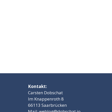
Kontakt:
Carsten Dobschat
Im Knappenroth 8
66113 Saarbrücken
Mail:
weblog@dobschat.io