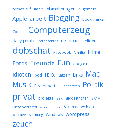
Abmahnungen
Allgemein
"Arsch auf Eimer"
Blogging
arbeit
Apple
bookmarks
Computerzeug
Comics
daily photo
del.icio.us
delicious
datenschutz
dobschat
Filme
Facebook
familie
Fun
Freunde
Fotos
Google+
Mac
Idioten
J.B.O.
Links
ipod
Katzen
Musik
Politik
Piratenpartei
Podcarsten
privat
projekte
Slick's Kitchen
Sex
SPAM
Videos
Urheberrecht
web2.0
venue music
wordpress
Windows
Werbung
Webdev
zeuch