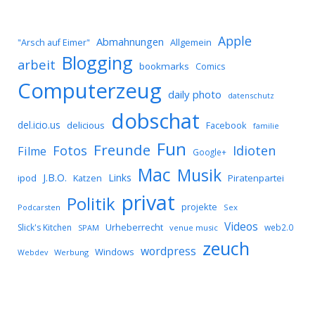
Apple
Abmahnungen
Allgemein
"Arsch auf Eimer"
Blogging
arbeit
bookmarks
Comics
Computerzeug
daily photo
datenschutz
dobschat
del.icio.us
delicious
Facebook
familie
Fun
Freunde
Idioten
Fotos
Filme
Google+
Mac
Musik
J.B.O.
Links
ipod
Katzen
Piratenpartei
privat
Politik
projekte
Podcarsten
Sex
Videos
Urheberrecht
Slick's Kitchen
web2.0
SPAM
venue music
zeuch
wordpress
Windows
Werbung
Webdev