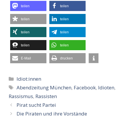
teilen
teilen
teilen
teilen
teilen
teilen
teilen
teilen
E-Mail
drucken
Kategorien
Idiot:innen
Schlagwörter
Abendzeitung München
,
Facebook
,
Idioten
,
Rassismus
,
Rassisten
Pirat sucht Partei
Die Piraten und ihre Vorstände