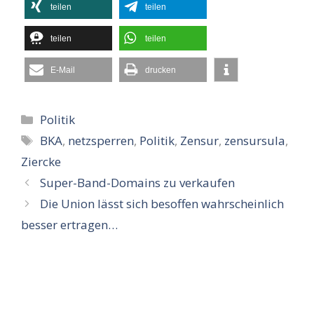
teilen
teilen
teilen
teilen
E-Mail
drucken
Kategorien
Politik
Schlagwörter
BKA
,
netzsperren
,
Politik
,
Zensur
,
zensursula
,
Ziercke
Super-Band-Domains zu verkaufen
Die Union lässt sich besoffen wahrscheinlich
besser ertragen…