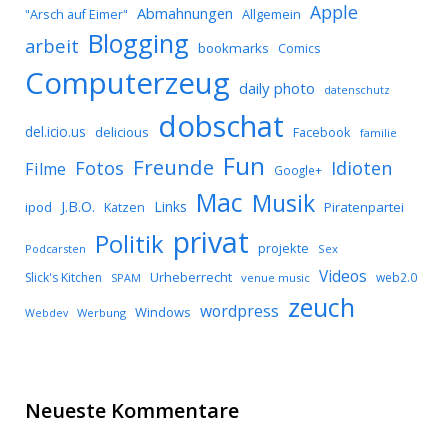
Apple
Abmahnungen
Allgemein
"Arsch auf Eimer"
Blogging
arbeit
bookmarks
Comics
Computerzeug
daily photo
datenschutz
dobschat
del.icio.us
delicious
Facebook
familie
Fun
Freunde
Idioten
Fotos
Filme
Google+
Mac
Musik
J.B.O.
Links
ipod
Katzen
Piratenpartei
privat
Politik
projekte
Podcarsten
Sex
Videos
Urheberrecht
Slick's Kitchen
web2.0
SPAM
venue music
zeuch
wordpress
Windows
Werbung
Webdev
Neueste Kommentare