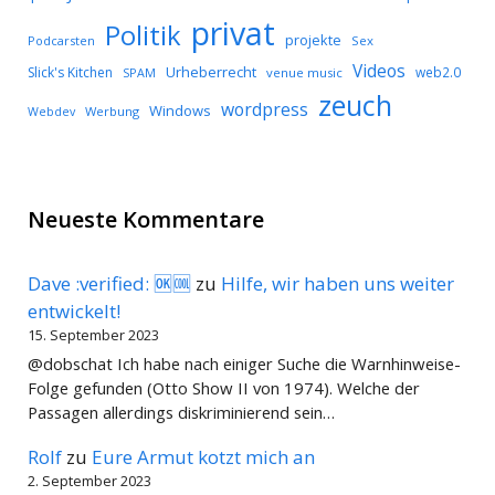
privat
Politik
projekte
Podcarsten
Sex
Videos
Urheberrecht
Slick's Kitchen
web2.0
SPAM
venue music
zeuch
wordpress
Windows
Werbung
Webdev
Neueste Kommentare
Dave :verified: 🆗🆒
zu
Hilfe, wir haben uns weiter
entwickelt!
15. September 2023
@dobschat Ich habe nach einiger Suche die Warnhinweise-
Folge gefunden (Otto Show II von 1974). Welche der
Passagen allerdings diskriminierend sein…
Rolf
zu
Eure Armut kotzt mich an
2. September 2023