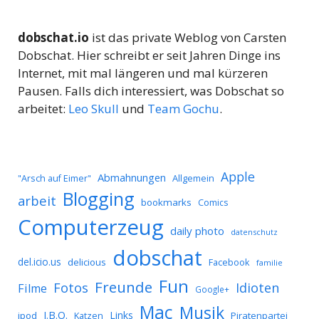
dobschat.io
ist das private Weblog von Carsten
Dobschat. Hier schreibt er seit Jahren Dinge ins
Internet, mit mal längeren und mal kürzeren
Pausen. Falls dich interessiert, was Dobschat so
arbeitet:
Leo Skull
und
Team Gochu
.
Apple
Abmahnungen
Allgemein
"Arsch auf Eimer"
Blogging
arbeit
bookmarks
Comics
Computerzeug
daily photo
datenschutz
dobschat
del.icio.us
delicious
Facebook
familie
Fun
Freunde
Idioten
Fotos
Filme
Google+
Mac
Musik
J.B.O.
Links
ipod
Katzen
Piratenpartei