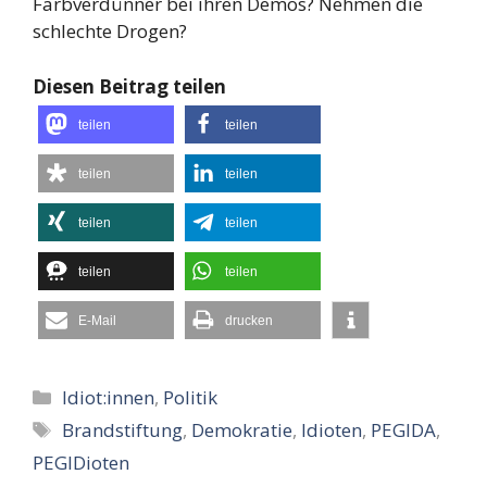
Farbverdünner bei ihren Demos? Nehmen die
schlechte Drogen?
Diesen Beitrag teilen
teilen
teilen
teilen
teilen
teilen
teilen
teilen
teilen
E-Mail
drucken
Kategorien
Idiot:innen
,
Politik
Schlagwörter
Brandstiftung
,
Demokratie
,
Idioten
,
PEGIDA
,
PEGIDioten