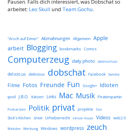
Pausen. Falls dich interessiert, was Dobschat so
arbeitet:
Leo Skull
und
Team Gochu
.
Apple
Abmahnungen
Allgemein
"Arsch auf Eimer"
Blogging
arbeit
bookmarks
Comics
Computerzeug
daily photo
datenschutz
dobschat
del.icio.us
delicious
Facebook
familie
Fun
Freunde
Idioten
Fotos
Filme
Google+
Mac
Musik
J.B.O.
Links
ipod
Katzen
Piratenpartei
privat
Politik
projekte
Podcarsten
Sex
Videos
Urheberrecht
Slick's Kitchen
web2.0
SPAM
venue music
zeuch
wordpress
Windows
Werbung
Webdev