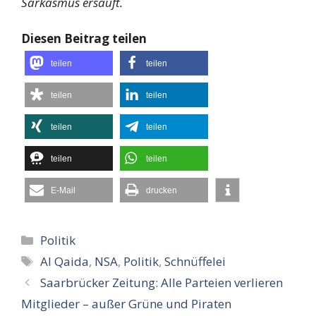
Sarkasmus ersäuft.
Diesen Beitrag teilen
teilen
teilen
teilen
teilen
teilen
teilen
teilen
teilen
E-Mail
drucken
Kategorien
Politik
Schlagwörter
Al Qaida
,
NSA
,
Politik
,
Schnüffelei
Saarbrücker Zeitung: Alle Parteien verlieren
Mitglieder – außer Grüne und Piraten