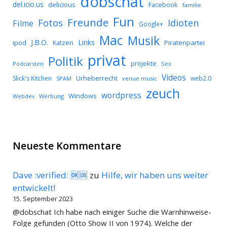
dobschat
del.icio.us
delicious
Facebook
familie
Fun
Freunde
Idioten
Fotos
Filme
Google+
Mac
Musik
J.B.O.
Links
ipod
Katzen
Piratenpartei
privat
Politik
projekte
Podcarsten
Sex
Videos
Urheberrecht
Slick's Kitchen
web2.0
SPAM
venue music
zeuch
wordpress
Windows
Werbung
Webdev
Neueste Kommentare
Dave :verified: 🆗🆒
zu
Hilfe, wir haben uns weiter
entwickelt!
15. September 2023
@dobschat Ich habe nach einiger Suche die Warnhinweise-
Folge gefunden (Otto Show II von 1974). Welche der