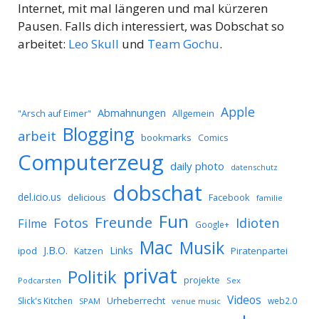
Internet, mit mal längeren und mal kürzeren
Pausen. Falls dich interessiert, was Dobschat so
arbeitet:
Leo Skull
und
Team Gochu
.
Apple
Abmahnungen
Allgemein
"Arsch auf Eimer"
Blogging
arbeit
bookmarks
Comics
Computerzeug
daily photo
datenschutz
dobschat
del.icio.us
delicious
Facebook
familie
Fun
Freunde
Idioten
Fotos
Filme
Google+
Mac
Musik
J.B.O.
Links
ipod
Katzen
Piratenpartei
privat
Politik
projekte
Podcarsten
Sex
Videos
Urheberrecht
Slick's Kitchen
web2.0
SPAM
venue music