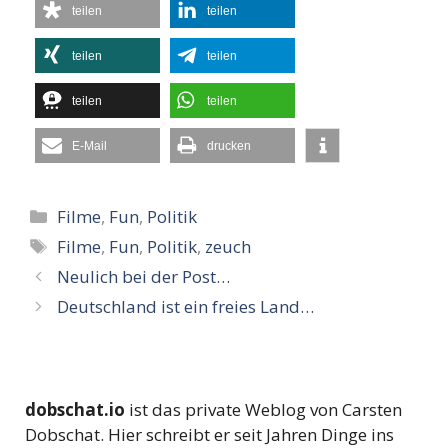
teilen
teilen
teilen
teilen
teilen
teilen
E-Mail
drucken
Kategorien
Filme
,
Fun
,
Politik
Schlagwörter
Filme
,
Fun
,
Politik
,
zeuch
Neulich bei der Post…
Deutschland ist ein freies Land…
dobschat.io
ist das private Weblog von Carsten
Dobschat. Hier schreibt er seit Jahren Dinge ins