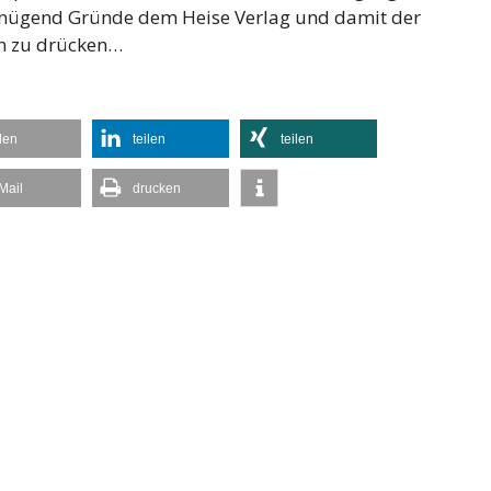
genügend Gründe dem Heise Verlag und damit der
en zu drücken…
ilen
teilen
teilen
Mail
drucken