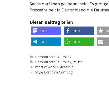
Sache darf man gespannt sein. Es gibt 
Pressefreiheit in Deutschland die Daum
Diesen Beitrag teilen
teilen
teilen
te
teilen
teilen
E-
Kategorien
Computerzeug
,
Politik
Schlagwörter
Computerzeug
,
Politik
,
zeuch
mod_rewrite enträtselt…
Style Event im ComLog