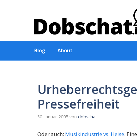
Zum
Inhalt
springen
Blog
About
Urheberrechtsges
Pressefreiheit
30. Januar 2005
von
dobschat
Oder auch:
Musikindustrie vs. Heise
. Ein