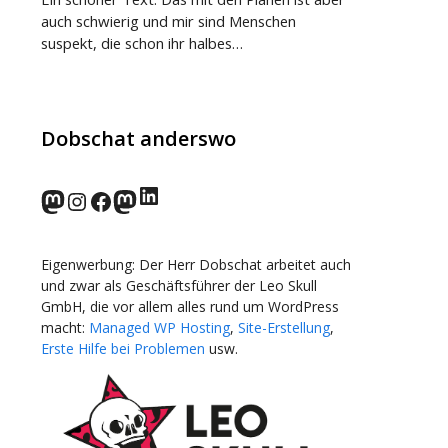
auch schwierig und mir sind Menschen
suspekt, die schon ihr halbes…
Dobschat anderswo
LinkedIn
norden.social
Instagram
Facebook
wp-punks.social
Eigenwerbung: Der Herr Dobschat arbeitet auch
und zwar als Geschäftsführer der Leo Skull
GmbH, die vor allem alles rund um WordPress
macht:
Managed WP Hosting
,
Site-Erstellung
,
Erste Hilfe bei Problemen
usw.