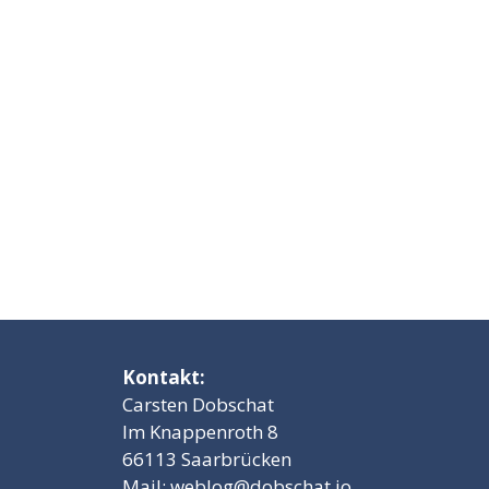
Kontakt:
Carsten Dobschat
Im Knappenroth 8
66113 Saarbrücken
Mail:
weblog@dobschat.io