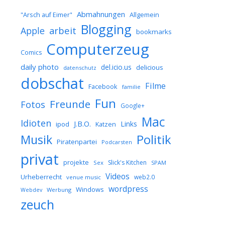
Abmahnungen
Allgemein
"Arsch auf Eimer"
Blogging
arbeit
Apple
bookmarks
Computerzeug
Comics
daily photo
del.icio.us
delicious
datenschutz
dobschat
Filme
Facebook
familie
Fun
Freunde
Fotos
Google+
Mac
Idioten
J.B.O.
Links
ipod
Katzen
Musik
Politik
Piratenpartei
Podcarsten
privat
projekte
Slick's Kitchen
Sex
SPAM
Videos
Urheberrecht
web2.0
venue music
wordpress
Windows
Werbung
Webdev
zeuch