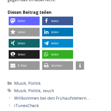
Diesen Beitrag teilen
teilen
teilen
teilen
teilen
teilen
teilen
teilen
teilen
E-Mail
drucken
Kategorien
Musik
,
Politik
Schlagwörter
Musik
,
Politik
,
zeuch
Willkommen bei den Frühaufstehern…
iTunesCheck