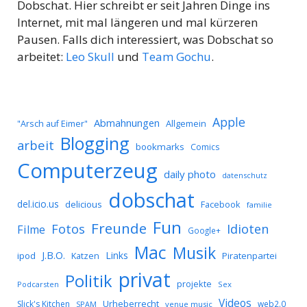
Dobschat. Hier schreibt er seit Jahren Dinge ins
Internet, mit mal längeren und mal kürzeren
Pausen. Falls dich interessiert, was Dobschat so
arbeitet:
Leo Skull
und
Team Gochu
.
Apple
Abmahnungen
Allgemein
"Arsch auf Eimer"
Blogging
arbeit
bookmarks
Comics
Computerzeug
daily photo
datenschutz
dobschat
del.icio.us
delicious
Facebook
familie
Fun
Freunde
Idioten
Fotos
Filme
Google+
Mac
Musik
J.B.O.
Links
ipod
Katzen
Piratenpartei
privat
Politik
projekte
Podcarsten
Sex
Videos
Urheberrecht
Slick's Kitchen
web2.0
SPAM
venue music