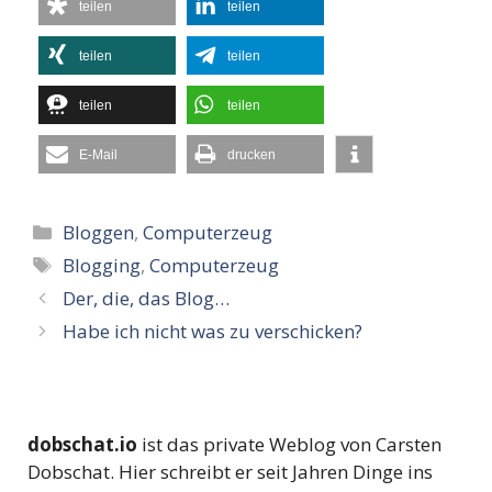
teilen
teilen
teilen
teilen
teilen
teilen
E-Mail
drucken
Kategorien
Bloggen
,
Computerzeug
Schlagwörter
Blogging
,
Computerzeug
Der, die, das Blog…
Habe ich nicht was zu verschicken?
dobschat.io
ist das private Weblog von Carsten
Dobschat. Hier schreibt er seit Jahren Dinge ins