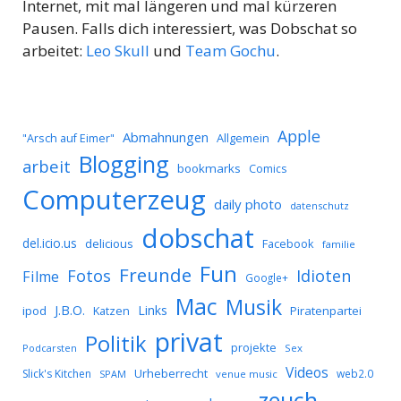
Internet, mit mal längeren und mal kürzeren
Pausen. Falls dich interessiert, was Dobschat so
arbeitet:
Leo Skull
und
Team Gochu
.
Apple
Abmahnungen
Allgemein
"Arsch auf Eimer"
Blogging
arbeit
bookmarks
Comics
Computerzeug
daily photo
datenschutz
dobschat
del.icio.us
delicious
Facebook
familie
Fun
Freunde
Idioten
Fotos
Filme
Google+
Mac
Musik
J.B.O.
Links
ipod
Katzen
Piratenpartei
privat
Politik
projekte
Podcarsten
Sex
Videos
Urheberrecht
Slick's Kitchen
web2.0
SPAM
venue music
zeuch