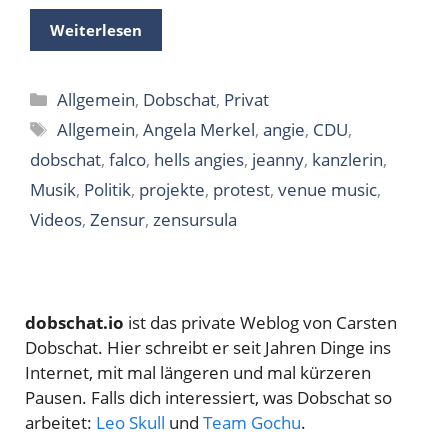
Weiterlesen
Kategorien
Allgemein
,
Dobschat
,
Privat
Schlagwörter
Allgemein
,
Angela Merkel
,
angie
,
CDU
,
dobschat
,
falco
,
hells angies
,
jeanny
,
kanzlerin
,
Musik
,
Politik
,
projekte
,
protest
,
venue music
,
Videos
,
Zensur
,
zensursula
dobschat.io
ist das private Weblog von Carsten
Dobschat. Hier schreibt er seit Jahren Dinge ins
Internet, mit mal längeren und mal kürzeren
Pausen. Falls dich interessiert, was Dobschat so
arbeitet:
Leo Skull
und
Team Gochu
.