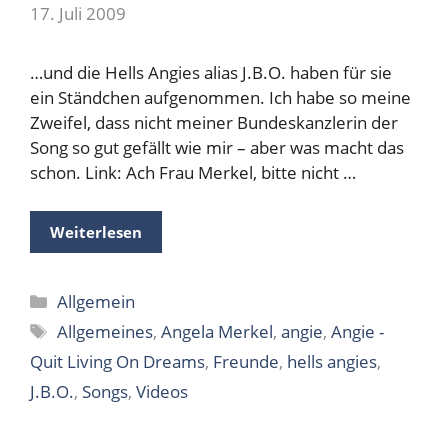
17. Juli 2009
…und die Hells Angies alias J.B.O. haben für sie
ein Ständchen aufgenommen. Ich habe so meine
Zweifel, dass nicht meiner Bundeskanzlerin der
Song so gut gefällt wie mir – aber was macht das
schon. Link: Ach Frau Merkel, bitte nicht …
Weiterlesen
Kategorien
Allgemein
Schlagwörter
Allgemeines
,
Angela Merkel
,
angie
,
Angie -
Quit Living On Dreams
,
Freunde
,
hells angies
,
J.B.O.
,
Songs
,
Videos