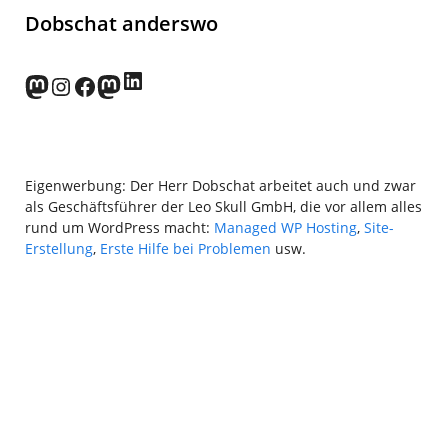
Dobschat anderswo
LinkedIn
norden.social
Instagram
Facebook
wp-punks.social
Eigenwerbung: Der Herr Dobschat arbeitet auch und zwar
als Geschäftsführer der Leo Skull GmbH, die vor allem alles
rund um WordPress macht:
Managed WP Hosting
,
Site-
Erstellung
,
Erste Hilfe bei Problemen
usw.