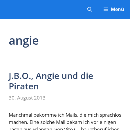
Zum
Menü
Inhalt
springen
angie
J.B.O., Angie und die
Piraten
30. August 2013
Manchmal bekomme ich Mails, die mich sprachlos
machen. Eine solche Mail bekam ich vor einigen
Tagen aus Erlangen, von Vito C., hauptberuflicher