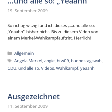
…und alle so: „Yeaahh“
19. September 2009
So richtig witzig fand ich dieses „…und alle so:
‚Yeaahh’“ bisher nicht. Bis zu diesem Video von
einem Merkel-Wahlkampfauftritt. Herrlich!
Kategorien
Allgemein
Schlagwörter
Angela Merkel
,
angie
,
btw09
,
budnestagswahl
,
CDU
,
und alle so
,
Videos
,
Wahlkampf
,
yeaahh
Ausgezeichnet
11. September 2009