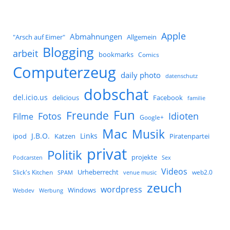
Apple
Abmahnungen
Allgemein
"Arsch auf Eimer"
Blogging
arbeit
bookmarks
Comics
Computerzeug
daily photo
datenschutz
dobschat
del.icio.us
delicious
Facebook
familie
Fun
Freunde
Idioten
Fotos
Filme
Google+
Mac
Musik
J.B.O.
Links
ipod
Katzen
Piratenpartei
privat
Politik
projekte
Podcarsten
Sex
Videos
Urheberrecht
Slick's Kitchen
web2.0
SPAM
venue music
zeuch
wordpress
Windows
Werbung
Webdev