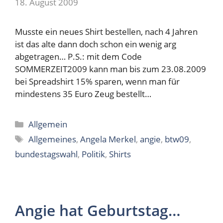
18. August 2009
Musste ein neues Shirt bestellen, nach 4 Jahren
ist das alte dann doch schon ein wenig arg
abgetragen… P.S.: mit dem Code
SOMMERZEIT2009 kann man bis zum 23.08.2009
bei Spreadshirt 15% sparen, wenn man für
mindestens 35 Euro Zeug bestellt…
Kategorien
Allgemein
Schlagwörter
Allgemeines
,
Angela Merkel
,
angie
,
btw09
,
bundestagswahl
,
Politik
,
Shirts
Angie hat Geburtstag…