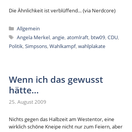
Die Ähnlichkeit ist verblüffend… (via Nerdcore)
Kategorien
Allgemein
Schlagwörter
Angela Merkel
,
angie
,
atomlraft
,
btw09
,
CDU
,
Politik
,
Simpsons
,
Wahlkampf
,
wahlplakate
Wenn ich das gewusst
hätte…
25. August 2009
Nichts gegen das Halbzeit am Westentor, eine
wirklich schöne Kneipe nicht nur zum Feiern, aber