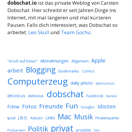
dobschat.io
ist das private Weblog von Carsten
Dobschat. Hier schreibt er seit Jahren Dinge ins
Internet, mit mal längeren und mal kürzeren
Pausen. Falls dich interessiert, was Dobschat so
arbeitet:
Leo Skull
und
Team Gochu
.
Apple
Abmahnungen
Allgemein
"Arsch auf Eimer"
Blogging
arbeit
bookmarks
Comics
Computerzeug
daily photo
datenschutz
dobschat
del.icio.us
delicious
Facebook
familie
Fun
Freunde
Idioten
Fotos
Filme
Google+
Mac
Musik
J.B.O.
Links
ipod
Katzen
Piratenpartei
privat
Politik
projekte
Podcarsten
Sex