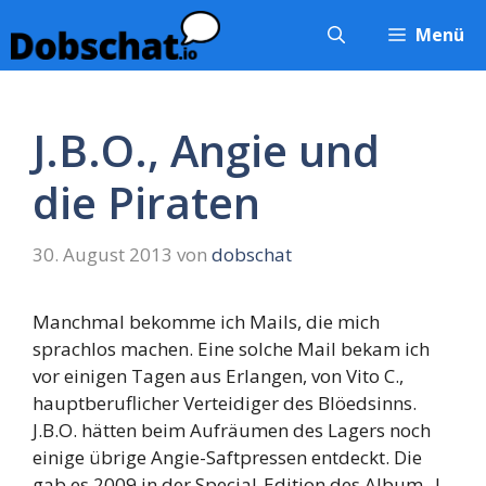
Zum
Menü
Inhalt
springen
J.B.O., Angie und
die Piraten
30. August 2013
von
dobschat
Manchmal bekomme ich Mails, die mich
sprachlos machen. Eine solche Mail bekam ich
vor einigen Tagen aus Erlangen, von Vito C.,
hauptberuflicher Verteidiger des Blöedsinns.
J.B.O. hätten beim Aufräumen des Lagers noch
einige übrige Angie-Saftpressen entdeckt. Die
gab es 2009 in der Special-Edition des Album „I