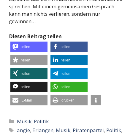
sprechen. Mit einem gemeinsamen Gespräch
kann man nichts verlieren, sondern nur
gewinnen…
Diesen Beitrag teilen
teilen
teilen
teilen
teilen
teilen
teilen
teilen
teilen
E-Mail
drucken
Kategorien
Musik
,
Politik
Schlagwörter
angie
,
Erlangen
,
Musik
,
Piratenpartei
,
Politik
,