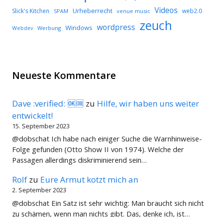
Videos
Urheberrecht
Slick's Kitchen
web2.0
SPAM
venue music
zeuch
wordpress
Windows
Werbung
Webdev
Neueste Kommentare
Dave :verified: 🆗🆒
zu
Hilfe, wir haben uns weiter
entwickelt!
15. September 2023
@dobschat Ich habe nach einiger Suche die Warnhinweise-
Folge gefunden (Otto Show II von 1974). Welche der
Passagen allerdings diskriminierend sein…
Rolf
zu
Eure Armut kotzt mich an
2. September 2023
@dobschat Ein Satz ist sehr wichtig: Man braucht sich nicht
zu schämen, wenn man nichts gibt. Das, denke ich, ist…