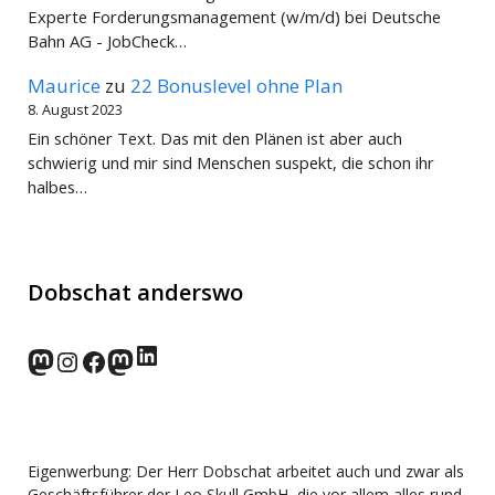
Experte Forderungsmanagement (w/m/d) bei Deutsche
Bahn AG - JobCheck…
Maurice
zu
22 Bonuslevel ohne Plan
8. August 2023
Ein schöner Text. Das mit den Plänen ist aber auch
schwierig und mir sind Menschen suspekt, die schon ihr
halbes…
Dobschat anderswo
LinkedIn
norden.social
Instagram
Facebook
wp-punks.social
Eigenwerbung: Der Herr Dobschat arbeitet auch und zwar als
Geschäftsführer der Leo Skull GmbH, die vor allem alles rund