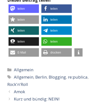
Diesen Beitrag teilen
teilen
teilen
teilen
teilen
teilen
teilen
teilen
teilen
E-Mail
drucken
Kategorien
Allgemein
Schlagwörter
Allgemein
,
Berlin
,
Blogging
,
re:publica
,
Rock'n'Roll
Amok
Kurz und bündig: NEIN!