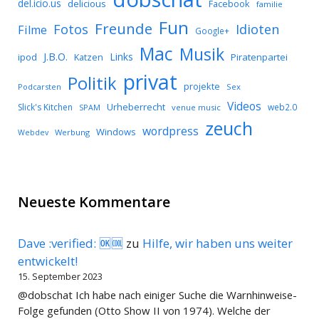
del.icio.us
delicious
Facebook
familie
Fun
Freunde
Idioten
Fotos
Filme
Google+
Mac
Musik
J.B.O.
Links
ipod
Katzen
Piratenpartei
privat
Politik
projekte
Podcarsten
Sex
Videos
Urheberrecht
Slick's Kitchen
web2.0
SPAM
venue music
zeuch
wordpress
Windows
Werbung
Webdev
Neueste Kommentare
Dave :verified: 🆗🆒
zu
Hilfe, wir haben uns weiter
entwickelt!
15. September 2023
@dobschat Ich habe nach einiger Suche die Warnhinweise-
Folge gefunden (Otto Show II von 1974). Welche der