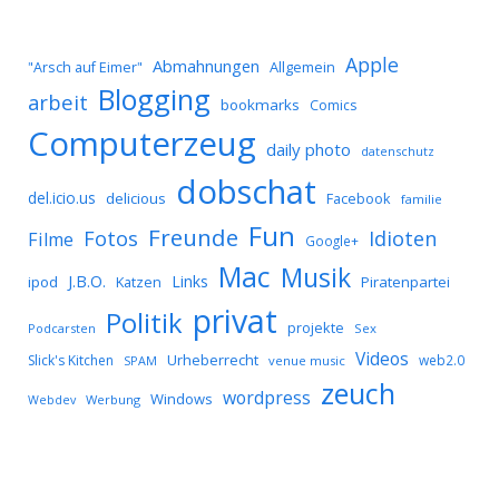
Apple
Abmahnungen
Allgemein
"Arsch auf Eimer"
Blogging
arbeit
bookmarks
Comics
Computerzeug
daily photo
datenschutz
dobschat
del.icio.us
delicious
Facebook
familie
Fun
Freunde
Idioten
Fotos
Filme
Google+
Mac
Musik
J.B.O.
Links
ipod
Katzen
Piratenpartei
privat
Politik
projekte
Podcarsten
Sex
Videos
Urheberrecht
Slick's Kitchen
web2.0
SPAM
venue music
zeuch
wordpress
Windows
Werbung
Webdev