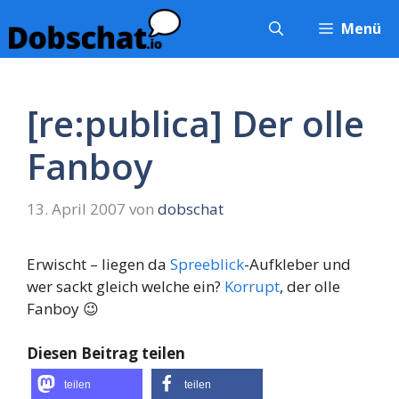
Zum
Menü
Inhalt
springen
[re:publica] Der olle
Fanboy
13. April 2007
von
dobschat
Erwischt – liegen da
Spreeblick
-Aufkleber und
wer sackt gleich welche ein?
Korrupt
, der olle
Fanboy 😉
Diesen Beitrag teilen
teilen
teilen