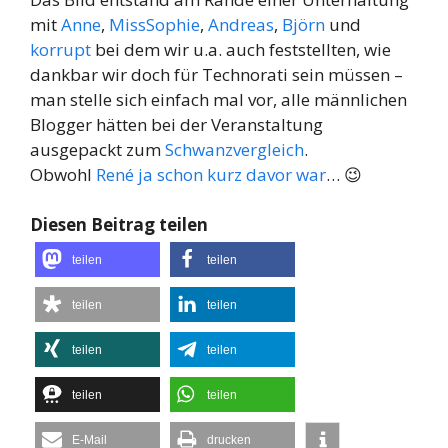
mit
Anne
,
MissSophie
,
Andreas
,
Björn
und
korrupt
bei dem wir u.a. auch feststellten, wie
dankbar wir doch für Technorati sein müssen –
man stelle sich einfach mal vor, alle männlichen
Blogger hätten bei der Veranstaltung
ausgepackt zum
Schwanzvergleich
.
Obwohl
René ja schon kurz davor war
… 😉
Diesen Beitrag teilen
teilen
teilen
teilen
teilen
teilen
teilen
teilen
teilen
E-Mail
drucken