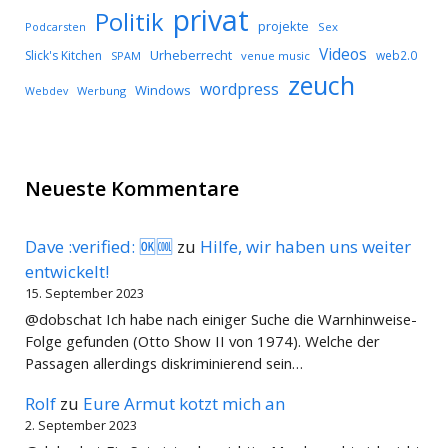
privat
Politik
projekte
Podcarsten
Sex
Videos
Urheberrecht
Slick's Kitchen
web2.0
SPAM
venue music
zeuch
wordpress
Windows
Werbung
Webdev
Neueste Kommentare
Dave :verified: 🆗🆒
zu
Hilfe, wir haben uns weiter
entwickelt!
15. September 2023
@dobschat Ich habe nach einiger Suche die Warnhinweise-
Folge gefunden (Otto Show II von 1974). Welche der
Passagen allerdings diskriminierend sein…
Rolf
zu
Eure Armut kotzt mich an
2. September 2023