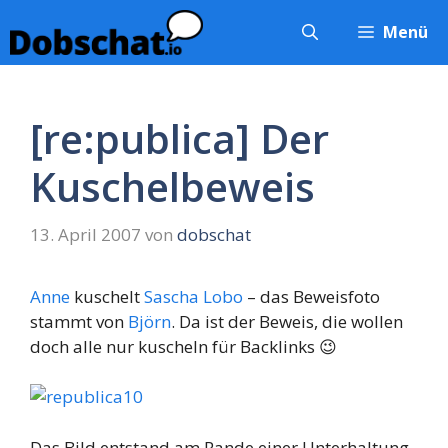
Zum
Menü
Inhalt
springen
[re:publica] Der
Kuschelbeweis
13. April 2007
von
dobschat
Anne
kuschelt
Sascha Lobo
– das Beweisfoto
stammt von
Björn
. Da ist der Beweis, die wollen
doch alle nur kuscheln für Backlinks 😉
Das Bild entstand am Rande einer Unterhaltung