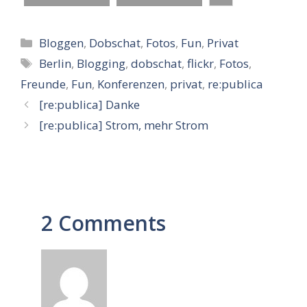
Kategorien
Bloggen
,
Dobschat
,
Fotos
,
Fun
,
Privat
Schlagwörter
Berlin
,
Blogging
,
dobschat
,
flickr
,
Fotos
,
Freunde
,
Fun
,
Konferenzen
,
privat
,
re:publica
[re:publica] Danke
[re:publica] Strom, mehr Strom
2 Comments