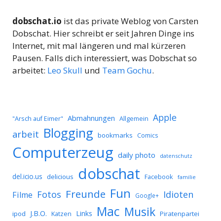
dobschat.io
ist das private Weblog von Carsten
Dobschat. Hier schreibt er seit Jahren Dinge ins
Internet, mit mal längeren und mal kürzeren
Pausen. Falls dich interessiert, was Dobschat so
arbeitet:
Leo Skull
und
Team Gochu
.
Apple
Abmahnungen
Allgemein
"Arsch auf Eimer"
Blogging
arbeit
bookmarks
Comics
Computerzeug
daily photo
datenschutz
dobschat
del.icio.us
delicious
Facebook
familie
Fun
Freunde
Idioten
Fotos
Filme
Google+
Mac
Musik
J.B.O.
Links
ipod
Katzen
Piratenpartei