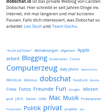
dobschat.io
ist das private Weblog von Carsten
Dobschat. Hier schreibt er seit Jahren Dinge ins
Internet, mit mal längeren und mal kürzeren
Pausen. Falls dich interessiert, was Dobschat so
arbeitet:
Leo Skull
und
Team Gochu
.
Apple
Abmahnungen
Allgemein
"Arsch auf Eimer"
Blogging
arbeit
bookmarks
Comics
Computerzeug
daily photo
datenschutz
dobschat
del.icio.us
delicious
Facebook
familie
Fun
Freunde
Idioten
Fotos
Filme
Google+
Mac
Musik
J.B.O.
Links
ipod
Katzen
Piratenpartei
privat
Politik
projekte
Podcarsten
Sex