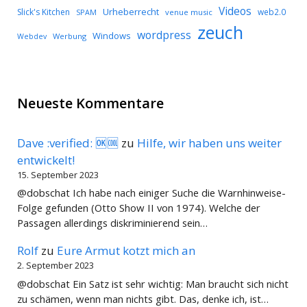
Videos
Urheberrecht
Slick's Kitchen
web2.0
SPAM
venue music
zeuch
wordpress
Windows
Werbung
Webdev
Neueste Kommentare
Dave :verified: 🆗🆒
zu
Hilfe, wir haben uns weiter
entwickelt!
15. September 2023
@dobschat Ich habe nach einiger Suche die Warnhinweise-
Folge gefunden (Otto Show II von 1974). Welche der
Passagen allerdings diskriminierend sein…
Rolf
zu
Eure Armut kotzt mich an
2. September 2023
@dobschat Ein Satz ist sehr wichtig: Man braucht sich nicht
zu schämen, wenn man nichts gibt. Das, denke ich, ist…