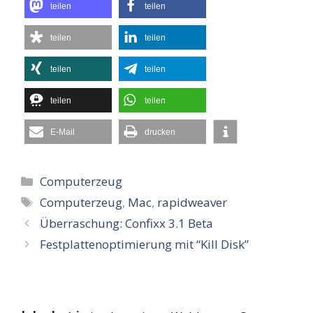
teilen
teilen
teilen
teilen
teilen
teilen
teilen
teilen
E-Mail
drucken
Kategorien
Computerzeug
Schlagwörter
Computerzeug
,
Mac
,
rapidweaver
Überraschung: Confixx 3.1 Beta
Festplattenoptimierung mit “Kill Disk”