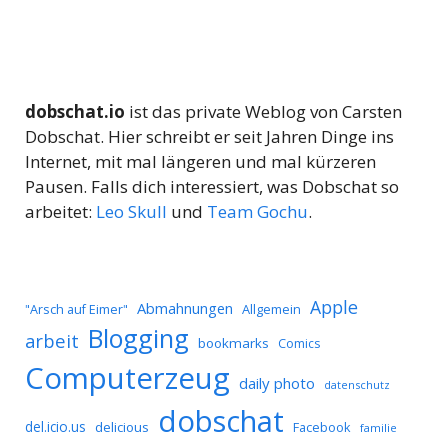
dobschat.io
ist das private Weblog von Carsten
Dobschat. Hier schreibt er seit Jahren Dinge ins
Internet, mit mal längeren und mal kürzeren
Pausen. Falls dich interessiert, was Dobschat so
arbeitet:
Leo Skull
und
Team Gochu
.
Apple
Abmahnungen
Allgemein
"Arsch auf Eimer"
Blogging
arbeit
bookmarks
Comics
Computerzeug
daily photo
datenschutz
dobschat
del.icio.us
delicious
Facebook
familie