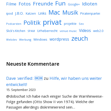
Fun
Freunde
Idioten
Fotos
Filme
Google+
Mac
Musik
J.B.O.
Links
ipod
Katzen
Piratenpartei
privat
Politik
projekte
Podcarsten
Sex
Videos
Urheberrecht
Slick's Kitchen
web2.0
SPAM
venue music
zeuch
wordpress
Windows
Werbung
Webdev
Neueste Kommentare
Dave :verified: 🆗🆒
zu
Hilfe, wir haben uns weiter
entwickelt!
15. September 2023
@dobschat Ich habe nach einiger Suche die Warnhinweise-
Folge gefunden (Otto Show II von 1974). Welche der
Passagen allerdings diskriminierend sein…