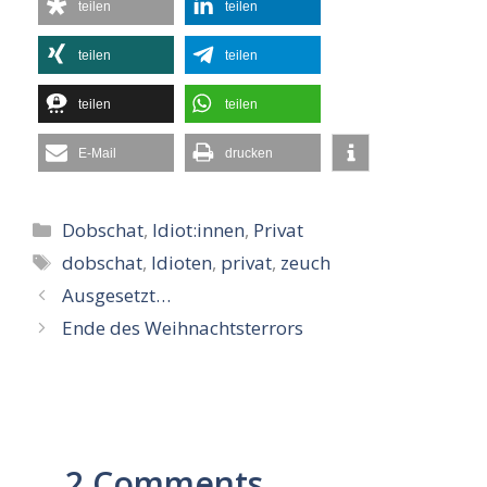
teilen
teilen
teilen
teilen
teilen
teilen
E-Mail
drucken
Kategorien
Dobschat
,
Idiot:innen
,
Privat
Schlagwörter
dobschat
,
Idioten
,
privat
,
zeuch
Ausgesetzt…
Ende des Weihnachtsterrors
2 Comments