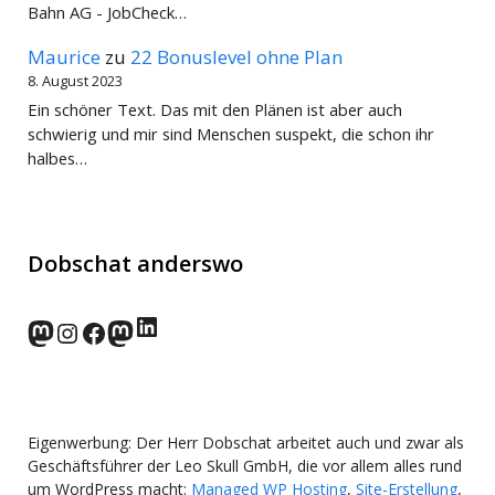
Bahn AG - JobCheck…
Maurice
zu
22 Bonuslevel ohne Plan
8. August 2023
Ein schöner Text. Das mit den Plänen ist aber auch
schwierig und mir sind Menschen suspekt, die schon ihr
halbes…
Dobschat anderswo
LinkedIn
norden.social
Instagram
Facebook
wp-punks.social
Eigenwerbung: Der Herr Dobschat arbeitet auch und zwar als
Geschäftsführer der Leo Skull GmbH, die vor allem alles rund
um WordPress macht:
Managed WP Hosting
,
Site-Erstellung
,