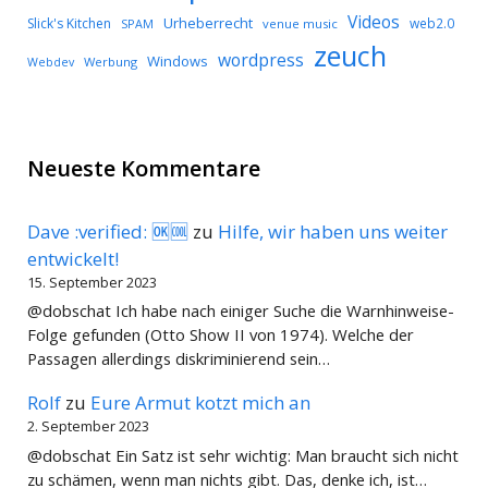
Videos
Urheberrecht
Slick's Kitchen
web2.0
SPAM
venue music
zeuch
wordpress
Windows
Werbung
Webdev
Neueste Kommentare
Dave :verified: 🆗🆒
zu
Hilfe, wir haben uns weiter
entwickelt!
15. September 2023
@dobschat Ich habe nach einiger Suche die Warnhinweise-
Folge gefunden (Otto Show II von 1974). Welche der
Passagen allerdings diskriminierend sein…
Rolf
zu
Eure Armut kotzt mich an
2. September 2023
@dobschat Ein Satz ist sehr wichtig: Man braucht sich nicht
zu schämen, wenn man nichts gibt. Das, denke ich, ist…