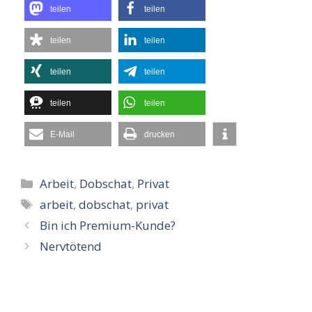
teilen
teilen
teilen
teilen
teilen
teilen
teilen
teilen
E-Mail
drucken
Kategorien
Arbeit
,
Dobschat
,
Privat
Schlagwörter
arbeit
,
dobschat
,
privat
Bin ich Premium-Kunde?
Nervtötend