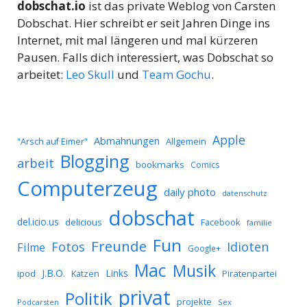
dobschat.io
ist das private Weblog von Carsten
Dobschat. Hier schreibt er seit Jahren Dinge ins
Internet, mit mal längeren und mal kürzeren
Pausen. Falls dich interessiert, was Dobschat so
arbeitet:
Leo Skull
und
Team Gochu
.
Apple
Abmahnungen
Allgemein
"Arsch auf Eimer"
Blogging
arbeit
bookmarks
Comics
Computerzeug
daily photo
datenschutz
dobschat
del.icio.us
delicious
Facebook
familie
Fun
Freunde
Idioten
Fotos
Filme
Google+
Mac
Musik
J.B.O.
Links
ipod
Katzen
Piratenpartei
privat
Politik
projekte
Podcarsten
Sex