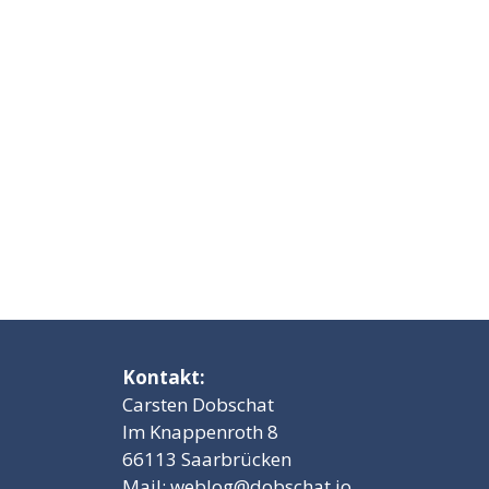
Kontakt:
Carsten Dobschat
Im Knappenroth 8
66113 Saarbrücken
Mail:
weblog@dobschat.io