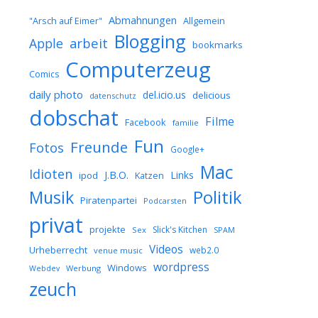
Abmahnungen
Allgemein
"Arsch auf Eimer"
Blogging
arbeit
Apple
bookmarks
Computerzeug
Comics
daily photo
del.icio.us
delicious
datenschutz
dobschat
Filme
Facebook
familie
Fun
Freunde
Fotos
Google+
Mac
Idioten
J.B.O.
Links
ipod
Katzen
Musik
Politik
Piratenpartei
Podcarsten
privat
projekte
Slick's Kitchen
Sex
SPAM
Videos
Urheberrecht
web2.0
venue music
wordpress
Windows
Werbung
Webdev
zeuch