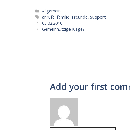
Kategorien
Allgemein
Schlagwörter
anrufe
,
familie
,
Freunde
,
Support
03.02.2010
Gemeinnützige Klage?
Add your first com