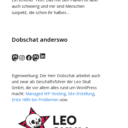
auch schwierig und mir sind Menschen
suspekt, die schon ihr halbes…
Dobschat anderswo
LinkedIn
norden.social
Instagram
Facebook
wp-punks.social
Eigenwerbung: Der Herr Dobschat arbeitet auch
und zwar als Geschäftsführer der Leo Skull
GmbH, die vor allem alles rund um WordPress
macht:
Managed WP Hosting
,
Site-Erstellung
,
Erste Hilfe bei Problemen
usw.