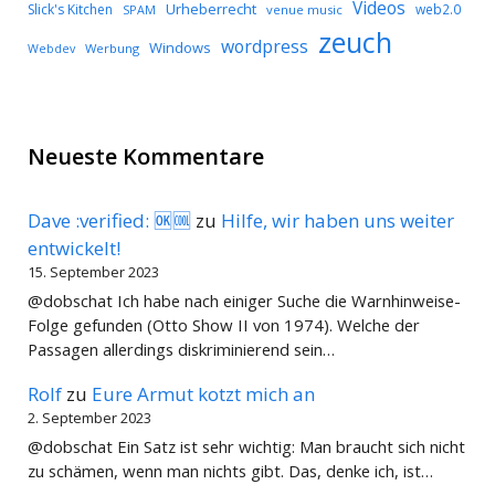
Videos
Urheberrecht
Slick's Kitchen
web2.0
SPAM
venue music
zeuch
wordpress
Windows
Werbung
Webdev
Neueste Kommentare
Dave :verified: 🆗🆒
zu
Hilfe, wir haben uns weiter
entwickelt!
15. September 2023
@dobschat Ich habe nach einiger Suche die Warnhinweise-
Folge gefunden (Otto Show II von 1974). Welche der
Passagen allerdings diskriminierend sein…
Rolf
zu
Eure Armut kotzt mich an
2. September 2023
@dobschat Ein Satz ist sehr wichtig: Man braucht sich nicht
zu schämen, wenn man nichts gibt. Das, denke ich, ist…