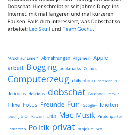
Dobschat. Hier schreibt er seit Jahren Dinge ins
Internet, mit mal längeren und mal kürzeren
Pausen. Falls dich interessiert, was Dobschat so
arbeitet:
Leo Skull
und
Team Gochu
.
Apple
Abmahnungen
Allgemein
"Arsch auf Eimer"
Blogging
arbeit
bookmarks
Comics
Computerzeug
daily photo
datenschutz
dobschat
del.icio.us
delicious
Facebook
familie
Fun
Freunde
Idioten
Fotos
Filme
Google+
Mac
Musik
J.B.O.
Links
ipod
Katzen
Piratenpartei
privat
Politik
projekte
Podcarsten
Sex