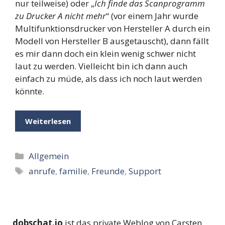
nur teilweise) oder „
Ich finde das Scanprogramm
zu Drucker A nicht mehr
“ (vor einem Jahr wurde
Multifunktionsdrucker von Hersteller A durch ein
Modell von Hersteller B ausgetauscht), dann fällt
es mir dann doch ein klein wenig schwer nicht
laut zu werden. Vielleicht bin ich dann auch
einfach zu müde, als dass ich noch laut werden
könnte.
Weiterlesen
Kategorien
Allgemein
Schlagwörter
anrufe
,
familie
,
Freunde
,
Support
dobschat.io
ist das private Weblog von Carsten