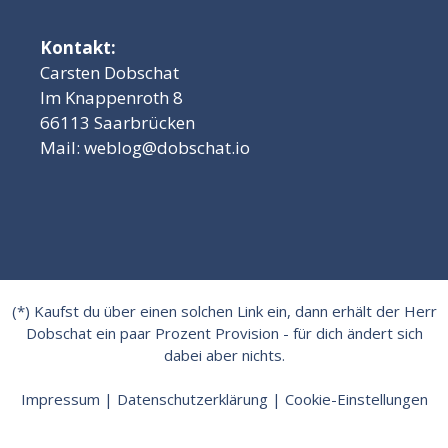
Kontakt:
Carsten Dobschat
Im Knappenroth 8
66113 Saarbrücken
Mail:
weblog@dobschat.io
(*) Kaufst du über einen solchen Link ein, dann erhält der Herr
Dobschat ein paar Prozent Provision - für dich ändert sich
dabei aber nichts.
Impressum
|
Datenschutzerklärung
|
Cookie-Einstellungen