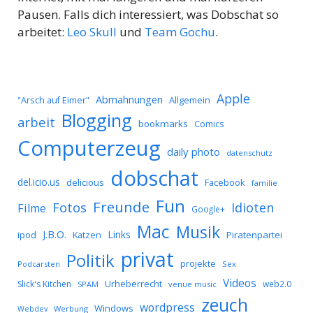
Pausen. Falls dich interessiert, was Dobschat so
arbeitet:
Leo Skull
und
Team Gochu
.
Apple
Abmahnungen
Allgemein
"Arsch auf Eimer"
Blogging
arbeit
bookmarks
Comics
Computerzeug
daily photo
datenschutz
dobschat
del.icio.us
delicious
Facebook
familie
Fun
Freunde
Idioten
Fotos
Filme
Google+
Mac
Musik
J.B.O.
Links
ipod
Katzen
Piratenpartei
privat
Politik
projekte
Podcarsten
Sex
Videos
Urheberrecht
Slick's Kitchen
web2.0
SPAM
venue music
zeuch
wordpress
Windows
Werbung
Webdev