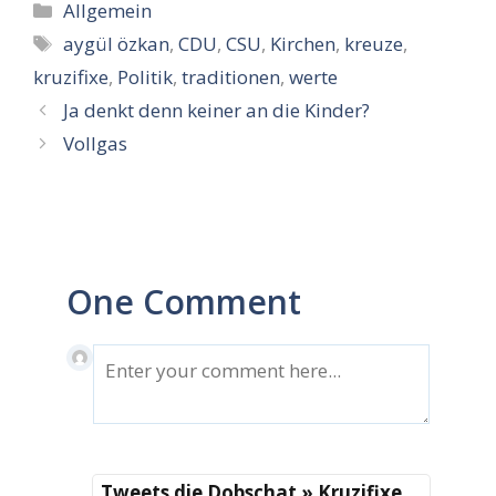
Kategorien
Allgemein
Schlagwörter
aygül özkan
,
CDU
,
CSU
,
Kirchen
,
kreuze
,
kruzifixe
,
Politik
,
traditionen
,
werte
Ja denkt denn keiner an die Kinder?
Vollgas
One Comment
Tweets die Dobschat » Kruzifixe