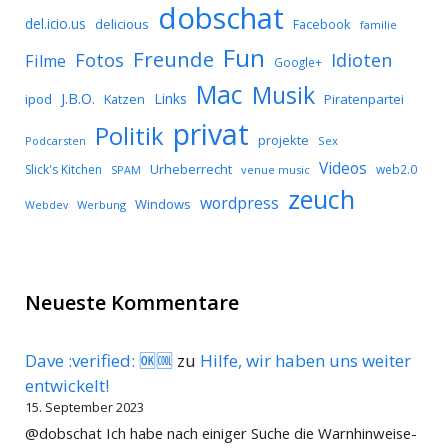
dobschat
del.icio.us
delicious
Facebook
familie
Fun
Freunde
Idioten
Fotos
Filme
Google+
Mac
Musik
J.B.O.
Links
ipod
Katzen
Piratenpartei
privat
Politik
projekte
Podcarsten
Sex
Videos
Urheberrecht
Slick's Kitchen
web2.0
SPAM
venue music
zeuch
wordpress
Windows
Werbung
Webdev
Neueste Kommentare
Dave :verified: 🆗🆒
zu
Hilfe, wir haben uns weiter
entwickelt!
15. September 2023
@dobschat Ich habe nach einiger Suche die Warnhinweise-