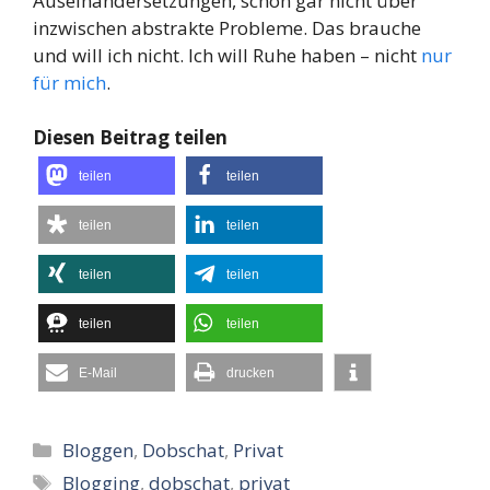
Auseinandersetzungen, schon gar nicht über
inzwischen abstrakte Probleme. Das brauche
und will ich nicht. Ich will Ruhe haben – nicht
nur
für mich
.
Diesen Beitrag teilen
teilen
teilen
teilen
teilen
teilen
teilen
teilen
teilen
E-Mail
drucken
Kategorien
Bloggen
,
Dobschat
,
Privat
Schlagwörter
Blogging
,
dobschat
,
privat