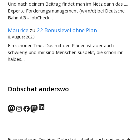
Und nach deinem Beitrag findet man im Netz dann das ....
Experte Forderungsmanagement (w/m/d) bei Deutsche
Bahn AG - JobCheck…
Maurice
zu
22 Bonuslevel ohne Plan
8. August 2023
Ein schöner Text. Das mit den Plänen ist aber auch
schwierig und mir sind Menschen suspekt, die schon ihr
halbes…
Dobschat anderswo
LinkedIn
norden.social
Instagram
Facebook
wp-punks.social
Eigenwerbung: Der Herr Dobschat arbeitet auch und zwar als