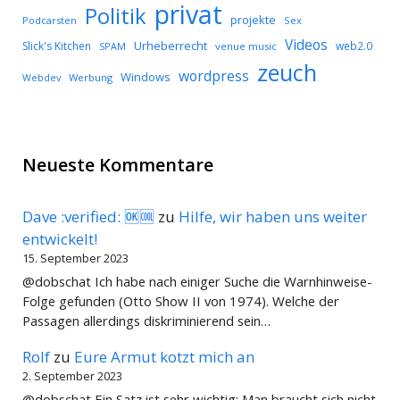
privat
Politik
projekte
Podcarsten
Sex
Videos
Urheberrecht
Slick's Kitchen
web2.0
SPAM
venue music
zeuch
wordpress
Windows
Werbung
Webdev
Neueste Kommentare
Dave :verified: 🆗🆒
zu
Hilfe, wir haben uns weiter
entwickelt!
15. September 2023
@dobschat Ich habe nach einiger Suche die Warnhinweise-
Folge gefunden (Otto Show II von 1974). Welche der
Passagen allerdings diskriminierend sein…
Rolf
zu
Eure Armut kotzt mich an
2. September 2023
@dobschat Ein Satz ist sehr wichtig: Man braucht sich nicht