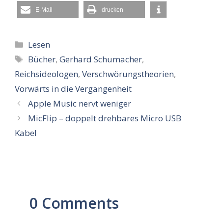
E-Mail
drucken
Kategorien
Lesen
Schlagwörter
Bücher
,
Gerhard Schumacher
,
Reichsideologen
,
Verschwörungstheorien
,
Vorwärts in die Vergangenheit
Apple Music nervt weniger
MicFlip – doppelt drehbares Micro USB
Kabel
0 Comments