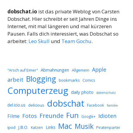
dobschat.io
ist das private Weblog von Carsten
Dobschat. Hier schreibt er seit Jahren Dinge ins
Internet, mit mal längeren und mal kürzeren
Pausen. Falls dich interessiert, was Dobschat so
arbeitet:
Leo Skull
und
Team Gochu
.
Apple
Abmahnungen
Allgemein
"Arsch auf Eimer"
Blogging
arbeit
bookmarks
Comics
Computerzeug
daily photo
datenschutz
dobschat
del.icio.us
delicious
Facebook
familie
Fun
Freunde
Idioten
Fotos
Filme
Google+
Mac
Musik
J.B.O.
Links
ipod
Katzen
Piratenpartei