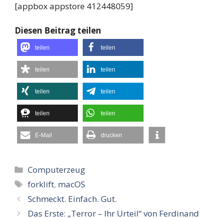
[appbox appstore 412448059]
Diesen Beitrag teilen
teilen
teilen
teilen
teilen
teilen
teilen
teilen
teilen
E-Mail
drucken
Kategorien
Computerzeug
Schlagwörter
forklift
,
macOS
Schmeckt. Einfach. Gut.
Das Erste: „Terror – Ihr Urteil“ von Ferdinand