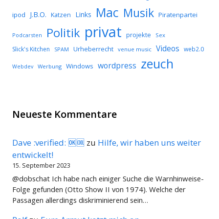
Mac
Musik
J.B.O.
Links
ipod
Katzen
Piratenpartei
privat
Politik
projekte
Podcarsten
Sex
Videos
Urheberrecht
Slick's Kitchen
web2.0
SPAM
venue music
zeuch
wordpress
Windows
Werbung
Webdev
Neueste Kommentare
Dave :verified: 🆗🆒
zu
Hilfe, wir haben uns weiter
entwickelt!
15. September 2023
@dobschat Ich habe nach einiger Suche die Warnhinweise-
Folge gefunden (Otto Show II von 1974). Welche der
Passagen allerdings diskriminierend sein…