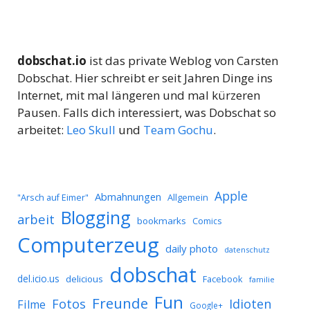
dobschat.io
ist das private Weblog von Carsten
Dobschat. Hier schreibt er seit Jahren Dinge ins
Internet, mit mal längeren und mal kürzeren
Pausen. Falls dich interessiert, was Dobschat so
arbeitet:
Leo Skull
und
Team Gochu
.
Apple
Abmahnungen
Allgemein
"Arsch auf Eimer"
Blogging
arbeit
bookmarks
Comics
Computerzeug
daily photo
datenschutz
dobschat
del.icio.us
delicious
Facebook
familie
Fun
Freunde
Idioten
Fotos
Filme
Google+