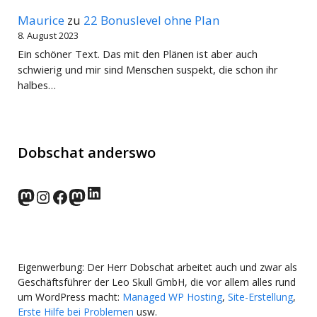
Maurice
zu
22 Bonuslevel ohne Plan
8. August 2023
Ein schöner Text. Das mit den Plänen ist aber auch
schwierig und mir sind Menschen suspekt, die schon ihr
halbes…
Dobschat anderswo
LinkedIn
norden.social
Instagram
Facebook
wp-punks.social
Eigenwerbung: Der Herr Dobschat arbeitet auch und zwar als
Geschäftsführer der Leo Skull GmbH, die vor allem alles rund
um WordPress macht:
Managed WP Hosting
,
Site-Erstellung
,
Erste Hilfe bei Problemen
usw.