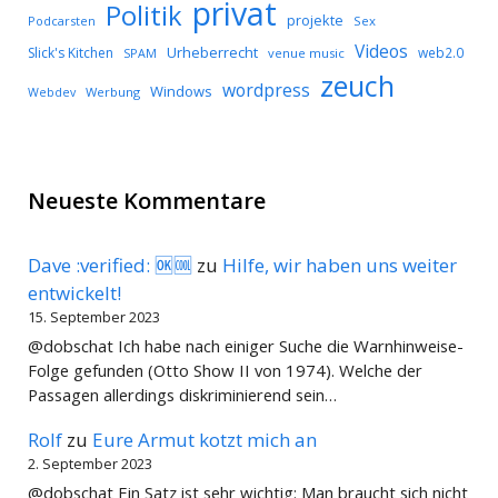
privat
Politik
projekte
Podcarsten
Sex
Videos
Urheberrecht
Slick's Kitchen
web2.0
SPAM
venue music
zeuch
wordpress
Windows
Werbung
Webdev
Neueste Kommentare
Dave :verified: 🆗🆒
zu
Hilfe, wir haben uns weiter
entwickelt!
15. September 2023
@dobschat Ich habe nach einiger Suche die Warnhinweise-
Folge gefunden (Otto Show II von 1974). Welche der
Passagen allerdings diskriminierend sein…
Rolf
zu
Eure Armut kotzt mich an
2. September 2023
@dobschat Ein Satz ist sehr wichtig: Man braucht sich nicht