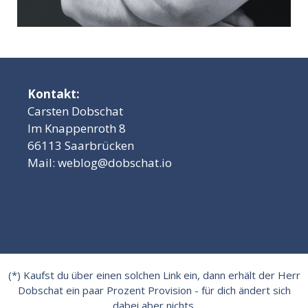
Kontakt:
Carsten Dobschat
Im Knappenroth 8
66113 Saarbrücken
Mail:
weblog@dobschat.io
(*) Kaufst du über einen solchen Link ein, dann erhält der Herr
Dobschat ein paar Prozent Provision - für dich ändert sich
dabei aber nichts.