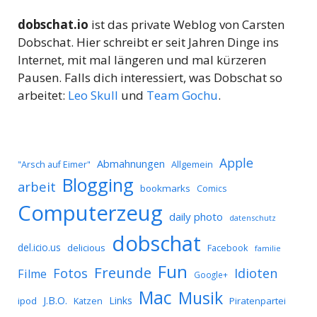
dobschat.io
ist das private Weblog von Carsten
Dobschat. Hier schreibt er seit Jahren Dinge ins
Internet, mit mal längeren und mal kürzeren
Pausen. Falls dich interessiert, was Dobschat so
arbeitet:
Leo Skull
und
Team Gochu
.
Apple
Abmahnungen
Allgemein
"Arsch auf Eimer"
Blogging
arbeit
bookmarks
Comics
Computerzeug
daily photo
datenschutz
dobschat
del.icio.us
delicious
Facebook
familie
Fun
Freunde
Idioten
Fotos
Filme
Google+
Mac
Musik
J.B.O.
Links
ipod
Katzen
Piratenpartei