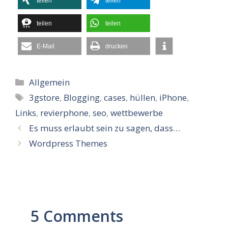
teilen
teilen
teilen
teilen
E-Mail
drucken
Kategorien
Allgemein
Schlagwörter
3gstore
,
Blogging
,
cases
,
hüllen
,
iPhone
,
Links
,
revierphone
,
seo
,
wettbewerbe
Es muss erlaubt sein zu sagen, dass…
Wordpress Themes
5 Comments