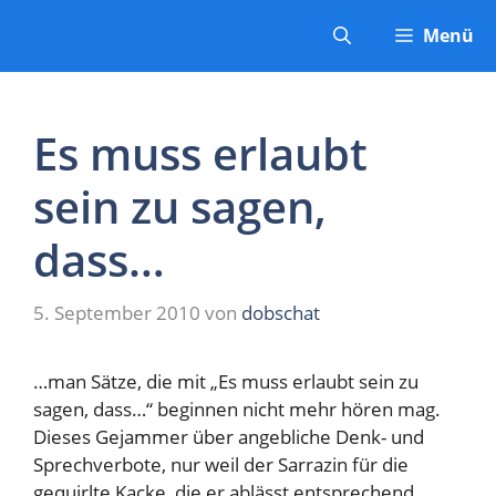
Zum
Menü
Inhalt
springen
Es muss erlaubt
sein zu sagen,
dass…
5. September 2010
von
dobschat
…man Sätze, die mit „Es muss erlaubt sein zu
sagen, dass…“ beginnen nicht mehr hören mag.
Dieses Gejammer über angebliche Denk- und
Sprechverbote, nur weil der Sarrazin für die
gequirlte Kacke, die er ablässt entsprechend