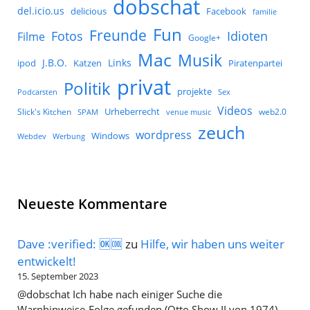
dobschat
del.icio.us
delicious
Facebook
familie
Fun
Freunde
Idioten
Fotos
Filme
Google+
Mac
Musik
J.B.O.
Links
ipod
Katzen
Piratenpartei
privat
Politik
projekte
Podcarsten
Sex
Videos
Urheberrecht
Slick's Kitchen
web2.0
SPAM
venue music
zeuch
wordpress
Windows
Werbung
Webdev
Neueste Kommentare
Dave :verified: 🆗🆒
zu
Hilfe, wir haben uns weiter
entwickelt!
15. September 2023
@dobschat Ich habe nach einiger Suche die
Warnhinweise-Folge gefunden (Otto Show II von 1974).