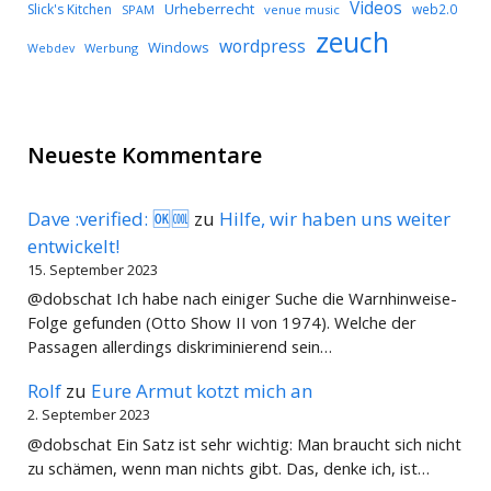
Videos
Urheberrecht
Slick's Kitchen
web2.0
SPAM
venue music
zeuch
wordpress
Windows
Werbung
Webdev
Neueste Kommentare
Dave :verified: 🆗🆒
zu
Hilfe, wir haben uns weiter
entwickelt!
15. September 2023
@dobschat Ich habe nach einiger Suche die Warnhinweise-
Folge gefunden (Otto Show II von 1974). Welche der
Passagen allerdings diskriminierend sein…
Rolf
zu
Eure Armut kotzt mich an
2. September 2023
@dobschat Ein Satz ist sehr wichtig: Man braucht sich nicht
zu schämen, wenn man nichts gibt. Das, denke ich, ist…