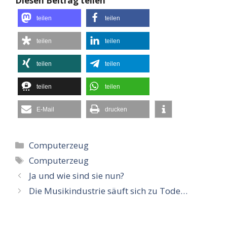
Diesen Beitrag teilen
teilen
teilen
teilen
teilen
teilen
teilen
teilen
teilen
E-Mail
drucken
Kategorien
Computerzeug
Schlagwörter
Computerzeug
Ja und wie sind sie nun?
Die Musikindustrie säuft sich zu Tode…