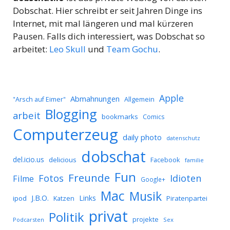
Dobschat. Hier schreibt er seit Jahren Dinge ins
Internet, mit mal längeren und mal kürzeren
Pausen. Falls dich interessiert, was Dobschat so
arbeitet:
Leo Skull
und
Team Gochu
.
Apple
Abmahnungen
Allgemein
"Arsch auf Eimer"
Blogging
arbeit
bookmarks
Comics
Computerzeug
daily photo
datenschutz
dobschat
del.icio.us
delicious
Facebook
familie
Fun
Freunde
Idioten
Fotos
Filme
Google+
Mac
Musik
J.B.O.
Links
ipod
Katzen
Piratenpartei
privat
Politik
projekte
Podcarsten
Sex