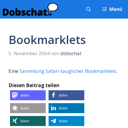
Zum
Menü
Inhalt
springen
Bookmarklets
5. November 2004
von
dobschat
Eine
Sammlung Safari-tauglicher Bookmarklets
.
Diesen Beitrag teilen
teilen
teilen
teilen
teilen
teilen
teilen