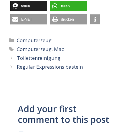
teilen
teilen
E-Mail
drucken
Kategorien
Computerzeug
Schlagwörter
Computerzeug
,
Mac
Toilettenreinigung
Regular Expressions basteln
Add your first
comment to this post