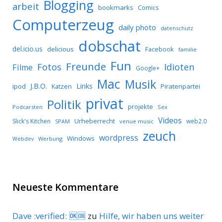
Blogging
arbeit
bookmarks
Comics
Computerzeug
daily photo
datenschutz
dobschat
del.icio.us
delicious
Facebook
familie
Fun
Freunde
Idioten
Fotos
Filme
Google+
Mac
Musik
J.B.O.
Links
ipod
Katzen
Piratenpartei
privat
Politik
projekte
Podcarsten
Sex
Videos
Urheberrecht
Slick's Kitchen
web2.0
SPAM
venue music
zeuch
wordpress
Windows
Werbung
Webdev
Neueste Kommentare
Dave :verified: 🆗🆒
zu
Hilfe, wir haben uns weiter