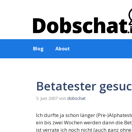
Zum
Inhalt
springen
Blog
About
Betatester gesu
5. Juni 2007
von
dobschat
Ich durfte ja schon länger (Pre-)Alphates
ein bis zwei Wochen werden dann die Bet
ist verrate ich noch nicht (auch ganz oh