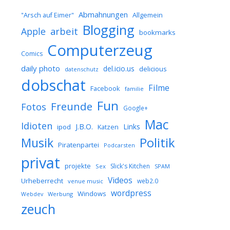
Abmahnungen
Allgemein
"Arsch auf Eimer"
Blogging
arbeit
Apple
bookmarks
Computerzeug
Comics
daily photo
del.icio.us
delicious
datenschutz
dobschat
Filme
Facebook
familie
Fun
Freunde
Fotos
Google+
Mac
Idioten
J.B.O.
Links
ipod
Katzen
Musik
Politik
Piratenpartei
Podcarsten
privat
projekte
Slick's Kitchen
Sex
SPAM
Videos
Urheberrecht
web2.0
venue music
wordpress
Windows
Werbung
Webdev
zeuch