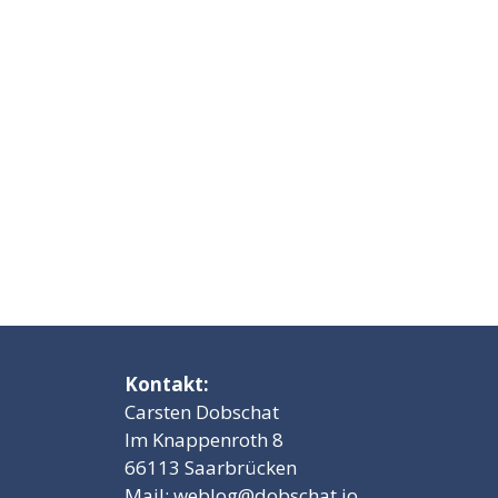
Kontakt:
Carsten Dobschat
Im Knappenroth 8
66113 Saarbrücken
Mail:
weblog@dobschat.io