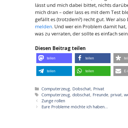
lässt und mich dabei bittet, nichts darübe
mich dran – oder lass es mit dem Test ble
gefällt es (trotzdem?) recht gut. Wer also
melden
. Und wer ein Problem damit hat, 
was zu verraten, der sollte es einfach sei
Diesen Beitrag teilen
teilen
teilen
te
teilen
teilen
E-
Kategorien
Computerzeug
,
Dobschat
,
Privat
Schlagwörter
Computerzeug
,
dobschat
,
Freunde
,
privat
,
w
Zunge rollen
Eure Probleme möchte ich haben…