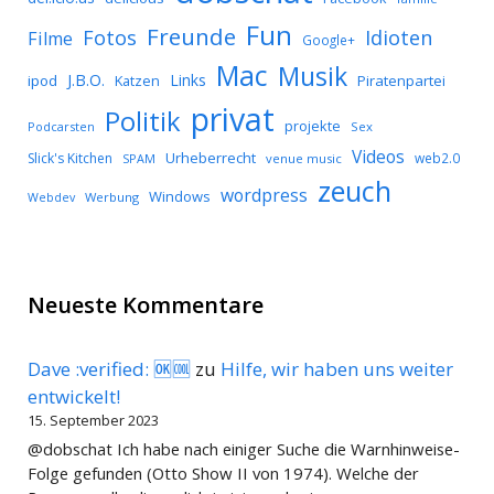
Fun
Freunde
Idioten
Fotos
Filme
Google+
Mac
Musik
J.B.O.
Links
ipod
Katzen
Piratenpartei
privat
Politik
projekte
Podcarsten
Sex
Videos
Urheberrecht
Slick's Kitchen
web2.0
SPAM
venue music
zeuch
wordpress
Windows
Werbung
Webdev
Neueste Kommentare
Dave :verified: 🆗🆒
zu
Hilfe, wir haben uns weiter
entwickelt!
15. September 2023
@dobschat Ich habe nach einiger Suche die Warnhinweise-
Folge gefunden (Otto Show II von 1974). Welche der