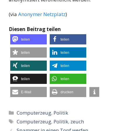
(via
Anonymer Netzplatz
)
Diesen Beitrag teilen
teilen
teilen
teilen
teilen
teilen
teilen
teilen
teilen
E-Mail
drucken
Kategorien
Computerzeug
,
Politik
Schlagwörter
Computerzeug
,
Politik
,
zeuch
Spammer in einen Topf werfen…