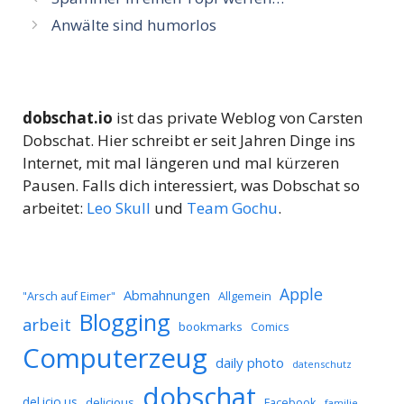
Anwälte sind humorlos
dobschat.io
ist das private Weblog von Carsten
Dobschat. Hier schreibt er seit Jahren Dinge ins
Internet, mit mal längeren und mal kürzeren
Pausen. Falls dich interessiert, was Dobschat so
arbeitet:
Leo Skull
und
Team Gochu
.
Apple
Abmahnungen
Allgemein
"Arsch auf Eimer"
Blogging
arbeit
bookmarks
Comics
Computerzeug
daily photo
datenschutz
dobschat
del.icio.us
delicious
Facebook
familie