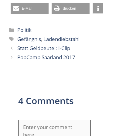
E-Mail
drucken
Kategorien
Politik
Schlagwörter
Gefängnis
,
Ladendiebstahl
Statt Geldbeutel: I-Clip
PopCamp Saarland 2017
4 Comments