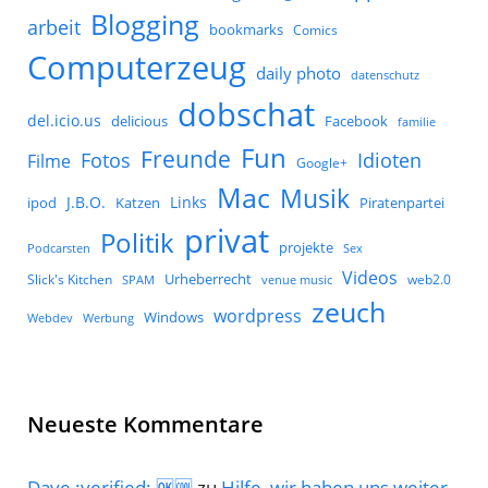
Blogging
arbeit
bookmarks
Comics
Computerzeug
daily photo
datenschutz
dobschat
del.icio.us
delicious
Facebook
familie
Fun
Freunde
Idioten
Fotos
Filme
Google+
Mac
Musik
J.B.O.
Links
ipod
Katzen
Piratenpartei
privat
Politik
projekte
Podcarsten
Sex
Videos
Urheberrecht
Slick's Kitchen
web2.0
SPAM
venue music
zeuch
wordpress
Windows
Werbung
Webdev
Neueste Kommentare
Dave :verified: 🆗🆒
zu
Hilfe, wir haben uns weiter