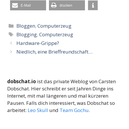
E-Mail
drucken
Kategorien
Bloggen
,
Computerzeug
Schlagwörter
Blogging
,
Computerzeug
Hardware-Grippe?
Niedlich, eine Brieffreundschaft…
dobschat.io
ist das private Weblog von Carsten
Dobschat. Hier schreibt er seit Jahren Dinge ins
Internet, mit mal längeren und mal kürzeren
Pausen. Falls dich interessiert, was Dobschat so
arbeitet:
Leo Skull
und
Team Gochu
.