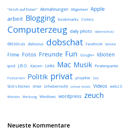
Apple
Abmahnungen
Allgemein
"Arsch auf Eimer"
Blogging
arbeit
bookmarks
Comics
Computerzeug
daily photo
datenschutz
dobschat
del.icio.us
delicious
Facebook
familie
Fun
Freunde
Idioten
Fotos
Filme
Google+
Mac
Musik
J.B.O.
Links
ipod
Katzen
Piratenpartei
privat
Politik
projekte
Podcarsten
Sex
Videos
Urheberrecht
Slick's Kitchen
web2.0
SPAM
venue music
zeuch
wordpress
Windows
Werbung
Webdev
Neueste Kommentare