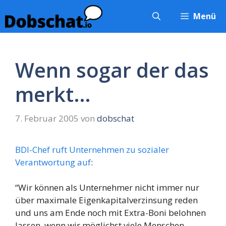
Zum
Menü
Inhalt
springen
Wenn sogar der das
merkt…
7. Februar 2005
von
dobschat
BDI-Chef ruft Unternehmen zu sozialer
Verantwortung auf
:
“Wir können als Unternehmer nicht immer nur
über maximale Eigenkapitalverzinsung reden
und uns am Ende noch mit Extra-Boni belohnen
lassen, wenn wir möglichst viele Menschen