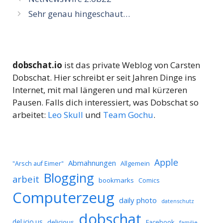
Sehr genau hingeschaut…
dobschat.io
ist das private Weblog von Carsten
Dobschat. Hier schreibt er seit Jahren Dinge ins
Internet, mit mal längeren und mal kürzeren
Pausen. Falls dich interessiert, was Dobschat so
arbeitet:
Leo Skull
und
Team Gochu
.
Apple
Abmahnungen
Allgemein
"Arsch auf Eimer"
Blogging
arbeit
bookmarks
Comics
Computerzeug
daily photo
datenschutz
dobschat
del.icio.us
delicious
Facebook
familie