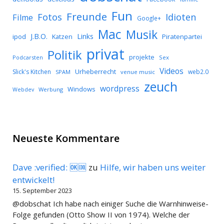
Fun
Freunde
Idioten
Fotos
Filme
Google+
Mac
Musik
J.B.O.
Links
ipod
Katzen
Piratenpartei
privat
Politik
projekte
Podcarsten
Sex
Videos
Urheberrecht
Slick's Kitchen
web2.0
SPAM
venue music
zeuch
wordpress
Windows
Werbung
Webdev
Neueste Kommentare
Dave :verified: 🆗🆒
zu
Hilfe, wir haben uns weiter
entwickelt!
15. September 2023
@dobschat Ich habe nach einiger Suche die Warnhinweise-
Folge gefunden (Otto Show II von 1974). Welche der