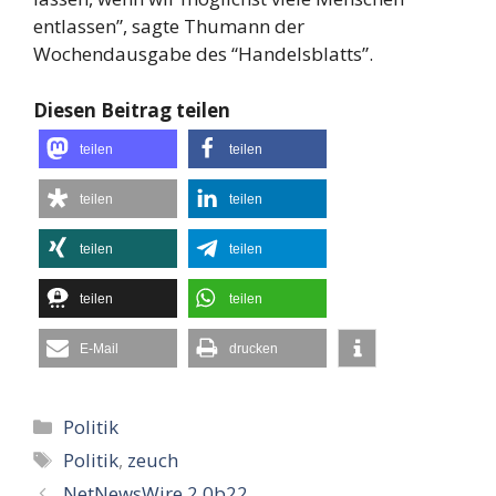
entlassen”, sagte Thumann der
Wochendausgabe des “Handelsblatts”.
Diesen Beitrag teilen
teilen
teilen
teilen
teilen
teilen
teilen
teilen
teilen
E-Mail
drucken
Kategorien
Politik
Schlagwörter
Politik
,
zeuch
NetNewsWire 2.0b22