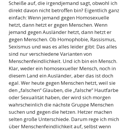
Scheiße auf, die irgendjemand sagt, obwohl ich
direkt davon nicht betroffen bin? Eigentlich ganz
einfach: Wenn jemand gegen Homosexuelle
hetzt, dann hetzt er gegen Menschen. Wenn
jemand gegen Ausländer hetzt, dann hetzt er
gegen Menschen. Ob Homophobie, Rassismus,
Sexismus und was es alles leider gibt: Das alles
sind nur verschiedene Varianten von
Menschenfeindlichkeit. Und ich bin ein Mensch.
Klar, weder ein homosexueller Mensch, noch in
diesem Land ein Ausländer, aber das ist doch
egal. Wer heute gegen Menschen hetzt, weil sie
den „falschen“ Glauben, die „falsche“ Hautfarbe
oder Sexualität haben, der wird sich morgen
wahrscheinlich die nächste Gruppe Menschen
suchen und gegen die hetzen. Hetzer machen
selten große Unterschiede. Darum rege ich mich
über Menschenfeindlichkeit auf, selbst wenn