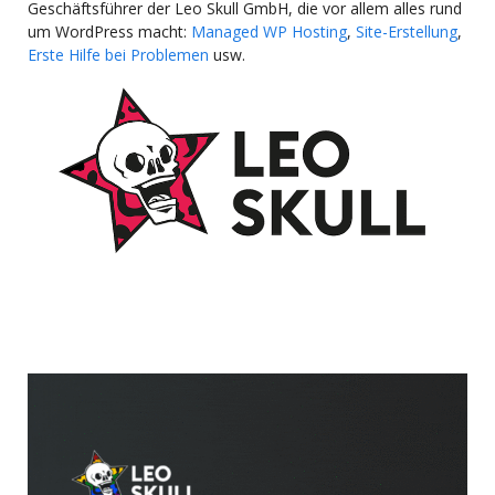
Geschäftsführer der Leo Skull GmbH, die vor allem alles rund
um WordPress macht:
Managed WP Hosting
,
Site-Erstellung
,
Erste Hilfe bei Problemen
usw.