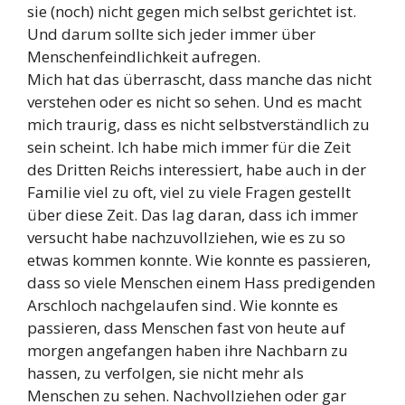
sie (noch) nicht gegen mich selbst gerichtet ist.
Und darum sollte sich jeder immer über
Menschenfeindlichkeit aufregen.
Mich hat das überrascht, dass manche das nicht
verstehen oder es nicht so sehen. Und es macht
mich traurig, dass es nicht selbstverständlich zu
sein scheint. Ich habe mich immer für die Zeit
des Dritten Reichs interessiert, habe auch in der
Familie viel zu oft, viel zu viele Fragen gestellt
über diese Zeit. Das lag daran, dass ich immer
versucht habe nachzuvollziehen, wie es zu so
etwas kommen konnte. Wie konnte es passieren,
dass so viele Menschen einem Hass predigenden
Arschloch nachgelaufen sind. Wie konnte es
passieren, dass Menschen fast von heute auf
morgen angefangen haben ihre Nachbarn zu
hassen, zu verfolgen, sie nicht mehr als
Menschen zu sehen. Nachvollziehen oder gar