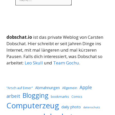
dobschat.io
ist das private Weblog von Carsten
Dobschat. Hier schreibt er seit Jahren Dinge ins
Internet, mit mal längeren und mal kürzeren
Pausen. Falls dich interessiert, was Dobschat so
arbeitet:
Leo Skull
und
Team Gochu
.
Apple
Abmahnungen
Allgemein
"Arsch auf Eimer"
Blogging
arbeit
bookmarks
Comics
Computerzeug
daily photo
datenschutz