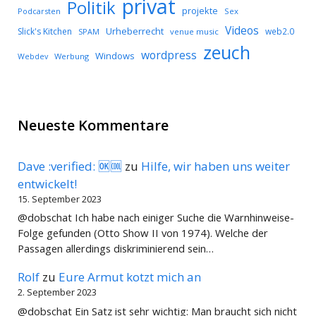
privat
Politik
projekte
Podcarsten
Sex
Videos
Urheberrecht
Slick's Kitchen
web2.0
SPAM
venue music
zeuch
wordpress
Windows
Werbung
Webdev
Neueste Kommentare
Dave :verified: 🆗🆒
zu
Hilfe, wir haben uns weiter
entwickelt!
15. September 2023
@dobschat Ich habe nach einiger Suche die Warnhinweise-
Folge gefunden (Otto Show II von 1974). Welche der
Passagen allerdings diskriminierend sein…
Rolf
zu
Eure Armut kotzt mich an
2. September 2023
@dobschat Ein Satz ist sehr wichtig: Man braucht sich nicht