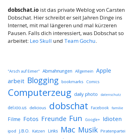
dobschat.io
ist das private Weblog von Carsten
Dobschat. Hier schreibt er seit Jahren Dinge ins
Internet, mit mal längeren und mal kürzeren
Pausen. Falls dich interessiert, was Dobschat so
arbeitet:
Leo Skull
und
Team Gochu
.
Apple
Abmahnungen
Allgemein
"Arsch auf Eimer"
Blogging
arbeit
bookmarks
Comics
Computerzeug
daily photo
datenschutz
dobschat
del.icio.us
delicious
Facebook
familie
Fun
Freunde
Idioten
Fotos
Filme
Google+
Mac
Musik
J.B.O.
Links
ipod
Katzen
Piratenpartei