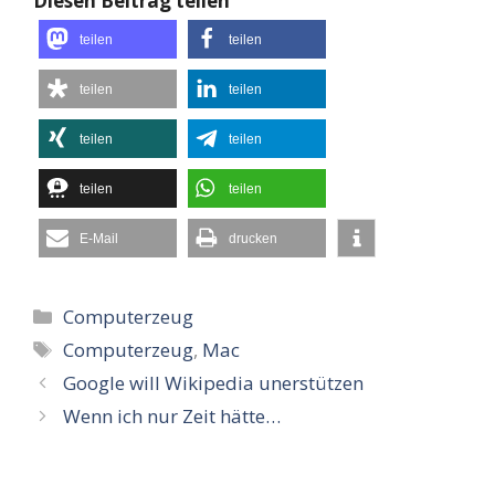
Diesen Beitrag teilen
teilen
teilen
teilen
teilen
teilen
teilen
teilen
teilen
E-Mail
drucken
Kategorien
Computerzeug
Schlagwörter
Computerzeug
,
Mac
Google will Wikipedia unerstützen
Wenn ich nur Zeit hätte…