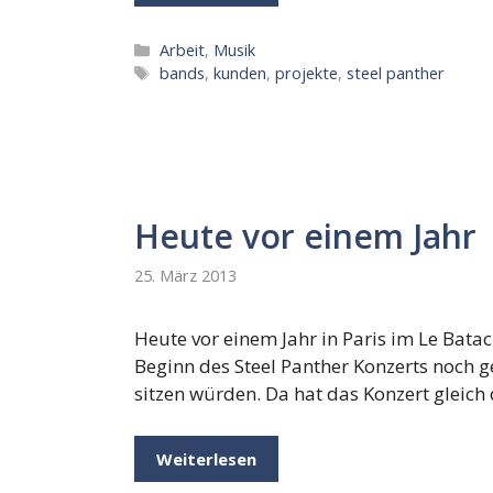
Kategorien
Arbeit
,
Musik
Schlagwörter
bands
,
kunden
,
projekte
,
steel panther
Heute vor einem Jahr
25. März 2013
Heute vor einem Jahr in Paris im Le Bata
Beginn des Steel Panther Konzerts noch g
sitzen würden. Da hat das Konzert gleich
Weiterlesen