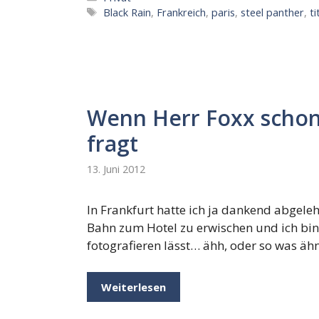
Schlagwörter
Black Rain
,
Frankreich
,
paris
,
steel panther
,
ti
Wenn Herr Foxx schon
fragt
13. Juni 2012
In Frankfurt hatte ich ja dankend abgeleh
Bahn zum Hotel zu erwischen und ich bin j
fotografieren lässt… ähh, oder so was äh
Weiterlesen