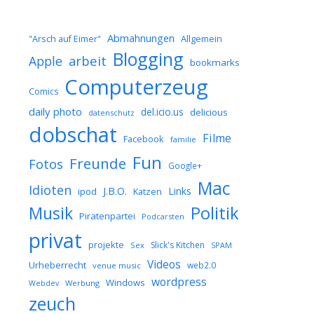
Abmahnungen
Allgemein
"Arsch auf Eimer"
Blogging
arbeit
Apple
bookmarks
Computerzeug
Comics
daily photo
del.icio.us
delicious
datenschutz
dobschat
Filme
Facebook
familie
Fun
Freunde
Fotos
Google+
Mac
Idioten
J.B.O.
Links
ipod
Katzen
Musik
Politik
Piratenpartei
Podcarsten
privat
projekte
Slick's Kitchen
Sex
SPAM
Videos
Urheberrecht
web2.0
venue music
wordpress
Windows
Werbung
Webdev
zeuch