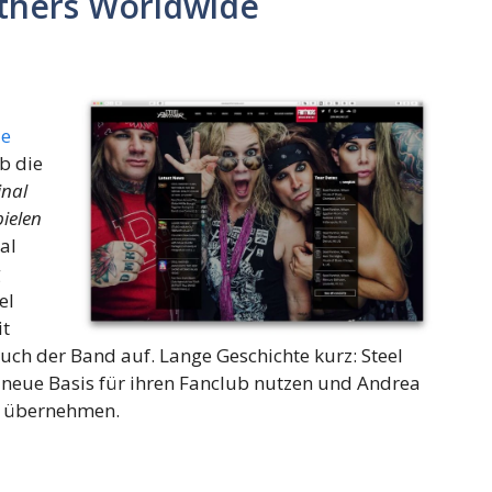
nthers Worldwide
ie
b die
inal
pielen
al
g
el
it
 auch der Band auf. Lange Geschichte kurz: Steel
 neue Basis für ihren Fanclub nutzen und Andrea
ng übernehmen.