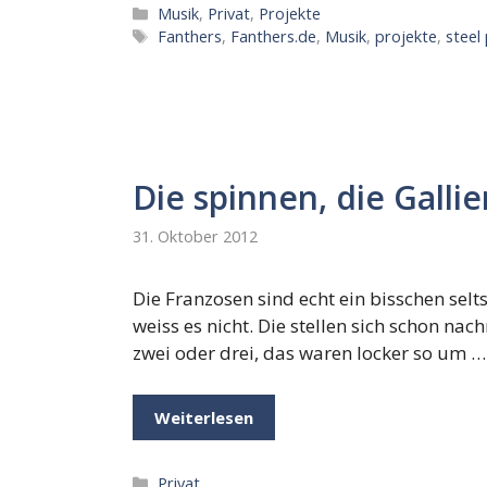
Kategorien
Musik
,
Privat
,
Projekte
Schlagwörter
Fanthers
,
Fanthers.de
,
Musik
,
projekte
,
steel
Die spinnen, die Gallie
31. Oktober 2012
Die Franzosen sind echt ein bisschen selts
weiss es nicht. Die stellen sich schon na
zwei oder drei, das waren locker so um …
Weiterlesen
Kategorien
Privat