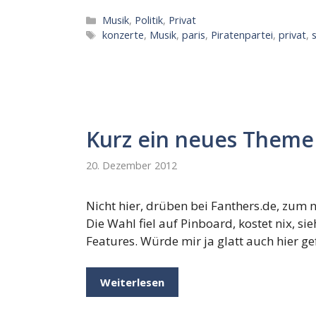
Kategorien
Musik
,
Politik
,
Privat
Schlagwörter
konzerte
,
Musik
,
paris
,
Piratenpartei
,
privat
,
Kurz ein neues Theme 
20. Dezember 2012
Nicht hier, drüben bei Fanthers.de, zu
Die Wahl fiel auf Pinboard, kostet nix, si
Features. Würde mir ja glatt auch hier ge
Weiterlesen