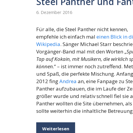
Steel Panther und Fa
6. Dezember 2016
Für alle, die Steel Panther nicht kennen,
empfehle ich einfach mal
einen Blick in d
Wikipedia
. Sänger Michael Starr beschrie
Vorgänger-Band mal mit den Worten „
Sp
Tap auf Kokain, mit Musikern, die wirklich s
können.
“ – ist immer noch zutreffend. Met
und Spaß, die perfekte Mischung. Anfan
2012 fing
Andrea
an, eine Fanpage zu Ste
Panther aufzubauen, die im Laufe der Ze
größer wurde und relativ schnell fiel sie
Panther wollten die Site übernehmen, als
sollte weiterhin die inhaltliche Betreuu
Weiterlesen