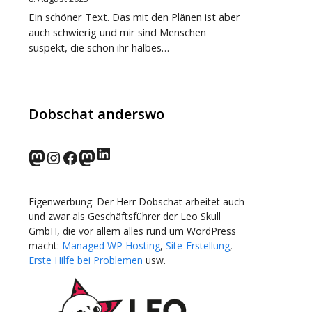
Ein schöner Text. Das mit den Plänen ist aber
auch schwierig und mir sind Menschen
suspekt, die schon ihr halbes…
Dobschat anderswo
LinkedIn
norden.social
Instagram
Facebook
wp-punks.social
Eigenwerbung: Der Herr Dobschat arbeitet auch
und zwar als Geschäftsführer der Leo Skull
GmbH, die vor allem alles rund um WordPress
macht:
Managed WP Hosting
,
Site-Erstellung
,
Erste Hilfe bei Problemen
usw.