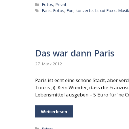
Kategorien
Fotos
,
Privat
Schlagwörter
Fans
,
Fotos
,
Fun
,
konzerte
,
Lexxi Foxx
,
Musi
Das war dann Paris
27. März 2012
Paris ist echt eine schöne Stadt, aber ve
Touris ;)). Kein Wunder, dass die Franzo
Lebensmittel ausgeben – 5 Euro für ’ne Co
Weiterlesen
Kategorien
Privat