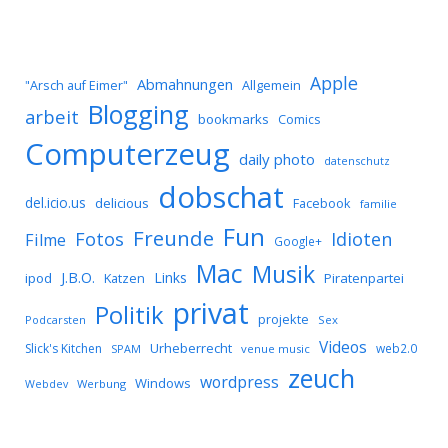
Apple
Abmahnungen
Allgemein
"Arsch auf Eimer"
Blogging
arbeit
bookmarks
Comics
Computerzeug
daily photo
datenschutz
dobschat
del.icio.us
delicious
Facebook
familie
Fun
Freunde
Idioten
Fotos
Filme
Google+
Mac
Musik
J.B.O.
Links
ipod
Katzen
Piratenpartei
privat
Politik
projekte
Podcarsten
Sex
Videos
Urheberrecht
Slick's Kitchen
web2.0
SPAM
venue music
zeuch
wordpress
Windows
Werbung
Webdev