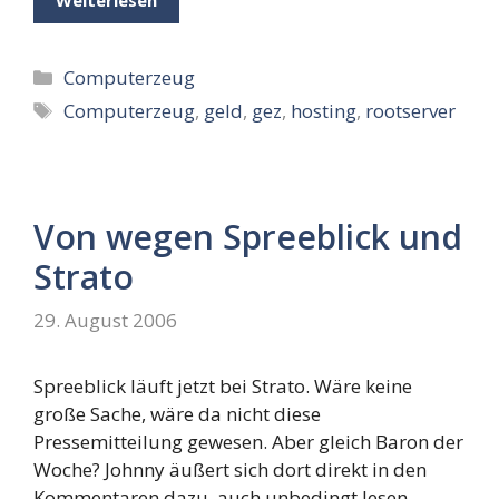
Kategorien
Computerzeug
Schlagwörter
Computerzeug
,
geld
,
gez
,
hosting
,
rootserver
Von wegen Spreeblick und
Strato
29. August 2006
Spreeblick läuft jetzt bei Strato. Wäre keine
große Sache, wäre da nicht diese
Pressemitteilung gewesen. Aber gleich Baron der
Woche? Johnny äußert sich dort direkt in den
Kommentaren dazu, auch unbedingt lesen