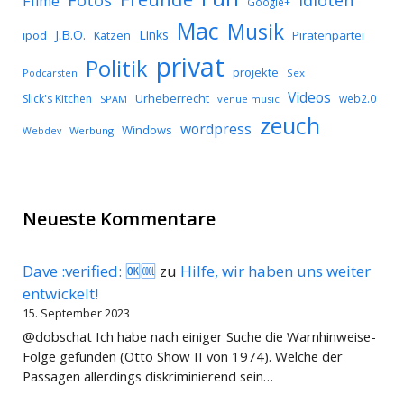
Fotos
Filme
Google+
Mac
Musik
J.B.O.
Links
ipod
Katzen
Piratenpartei
privat
Politik
projekte
Podcarsten
Sex
Videos
Urheberrecht
Slick's Kitchen
web2.0
SPAM
venue music
zeuch
wordpress
Windows
Werbung
Webdev
Neueste Kommentare
Dave :verified: 🆗🆒
zu
Hilfe, wir haben uns weiter
entwickelt!
15. September 2023
@dobschat Ich habe nach einiger Suche die Warnhinweise-
Folge gefunden (Otto Show II von 1974). Welche der
Passagen allerdings diskriminierend sein…