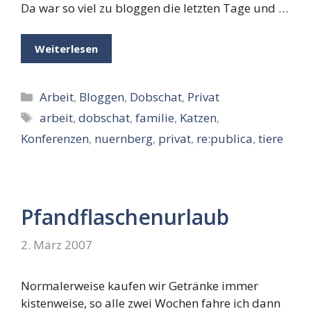
Da war so viel zu bloggen die letzten Tage und …
Weiterlesen
Kategorien
Arbeit
,
Bloggen
,
Dobschat
,
Privat
Schlagwörter
arbeit
,
dobschat
,
familie
,
Katzen
,
Konferenzen
,
nuernberg
,
privat
,
re:publica
,
tiere
Pfandflaschenurlaub
2. März 2007
Normalerweise kaufen wir Getränke immer
kistenweise, so alle zwei Wochen fahre ich dann