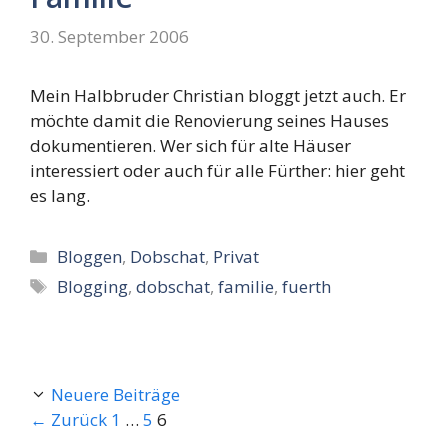
30. September 2006
Mein Halbbruder Christian bloggt jetzt auch. Er
möchte damit die Renovierung seines Hauses
dokumentieren. Wer sich für alte Häuser
interessiert oder auch für alle Fürther: hier geht
es lang.
Kategorien
Bloggen
,
Dobschat
,
Privat
Schlagwörter
Blogging
,
dobschat
,
familie
,
fuerth
Neuere Beiträge
Seite
Seite
Seite
←
Zurück
1
…
5
6