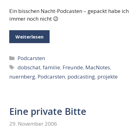
Ein bisschen Nacht-Podcasten – gepackt habe ich
immer noch nicht 😉
Weiterlesen
Kategorien
Podcarsten
Schlagwörter
dobschat
,
familie
,
Freunde
,
MacNotes
,
nuernberg
,
Podcarsten
,
podcasting
,
projekte
Eine private Bitte
29. November 2006