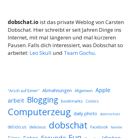
dobschat.io
ist das private Weblog von Carsten
Dobschat. Hier schreibt er seit Jahren Dinge ins
Internet, mit mal längeren und mal kürzeren
Pausen. Falls dich interessiert, was Dobschat so
arbeitet:
Leo Skull
und
Team Gochu
.
Apple
Abmahnungen
Allgemein
"Arsch auf Eimer"
Blogging
arbeit
bookmarks
Comics
Computerzeug
daily photo
datenschutz
dobschat
del.icio.us
delicious
Facebook
familie
Fun
Freunde
Idioten