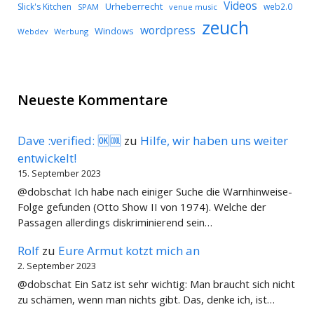
Videos
Urheberrecht
Slick's Kitchen
web2.0
SPAM
venue music
zeuch
wordpress
Windows
Werbung
Webdev
Neueste Kommentare
Dave :verified: 🆗🆒
zu
Hilfe, wir haben uns weiter
entwickelt!
15. September 2023
@dobschat Ich habe nach einiger Suche die Warnhinweise-
Folge gefunden (Otto Show II von 1974). Welche der
Passagen allerdings diskriminierend sein…
Rolf
zu
Eure Armut kotzt mich an
2. September 2023
@dobschat Ein Satz ist sehr wichtig: Man braucht sich nicht
zu schämen, wenn man nichts gibt. Das, denke ich, ist…