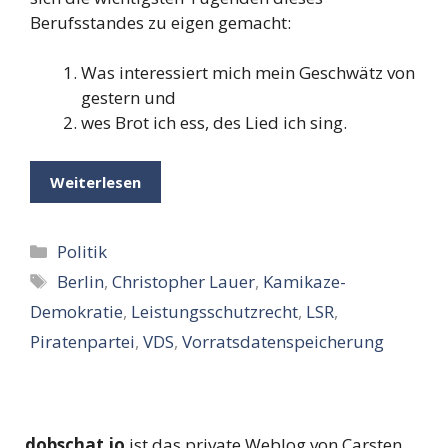
Berufsstandes zu eigen gemacht:
Was interessiert mich mein Geschwätz von
gestern und
wes Brot ich ess, des Lied ich sing.
Weiterlesen
Kategorien
Politik
Schlagwörter
Berlin
,
Christopher Lauer
,
Kamikaze-
Demokratie
,
Leistungsschutzrecht
,
LSR
,
Piratenpartei
,
VDS
,
Vorratsdatenspeicherung
dobschat.io
ist das private Weblog von Carsten