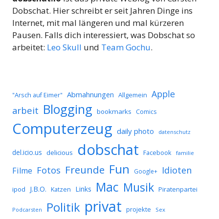
Dobschat. Hier schreibt er seit Jahren Dinge ins
Internet, mit mal längeren und mal kürzeren
Pausen. Falls dich interessiert, was Dobschat so
arbeitet:
Leo Skull
und
Team Gochu
.
Apple
Abmahnungen
Allgemein
"Arsch auf Eimer"
Blogging
arbeit
bookmarks
Comics
Computerzeug
daily photo
datenschutz
dobschat
del.icio.us
delicious
Facebook
familie
Fun
Freunde
Idioten
Fotos
Filme
Google+
Mac
Musik
J.B.O.
Links
ipod
Katzen
Piratenpartei
privat
Politik
projekte
Podcarsten
Sex