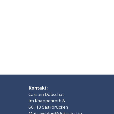
Kontakt:
Carsten Dobschat
Im Knappenroth 8
66113 Saarbrücken
Mail:
weblog@dobschat.io