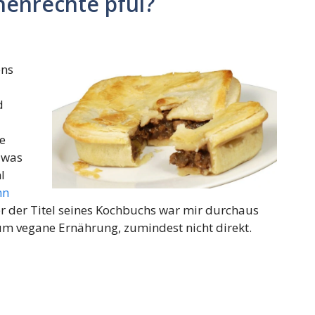
henrechte pfui?
ens
d
ie
 was
l
nn
ber der Titel seines Kochbuchs war mir durchaus
 um vegane Ernährung, zumindest nicht direkt.