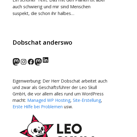
auch schwierig und mir sind Menschen
suspekt, die schon ihr halbes…
Dobschat anderswo
LinkedIn
norden.social
Instagram
Facebook
wp-punks.social
Eigenwerbung: Der Herr Dobschat arbeitet auch
und zwar als Geschäftsführer der Leo Skull
GmbH, die vor allem alles rund um WordPress
macht:
Managed WP Hosting
,
Site-Erstellung
,
Erste Hilfe bei Problemen
usw.