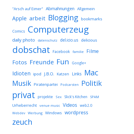
Abmahnungen
Allgemein
"Arsch auf Eimer"
Blogging
arbeit
Apple
bookmarks
Computerzeug
Comics
daily photo
del.icio.us
delicious
datenschutz
dobschat
Filme
Facebook
familie
Fun
Freunde
Fotos
Google+
Mac
Idioten
J.B.O.
Links
ipod
Katzen
Musik
Politik
Piratenpartei
Podcarsten
privat
projekte
Slick's Kitchen
Sex
SPAM
Videos
Urheberrecht
web2.0
venue music
wordpress
Windows
Werbung
Webdev
zeuch