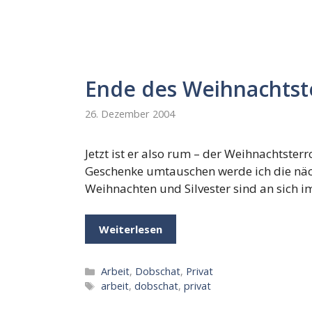
Ende des Weihnachtst
26. Dezember 2004
Jetzt ist er also rum – der Weihnachtster
Geschenke umtauschen werde ich die näc
Weihnachten und Silvester sind an sich i
Weiterlesen
Kategorien
Arbeit
,
Dobschat
,
Privat
Schlagwörter
arbeit
,
dobschat
,
privat