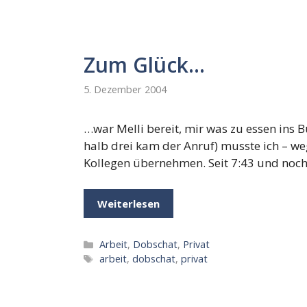
Zum Glück…
5. Dezember 2004
…war Melli bereit, mir was zu essen ins 
halb drei kam der Anruf) musste ich – weg
Kollegen übernehmen. Seit 7:43 und noch
Weiterlesen
Kategorien
Arbeit
,
Dobschat
,
Privat
Schlagwörter
arbeit
,
dobschat
,
privat