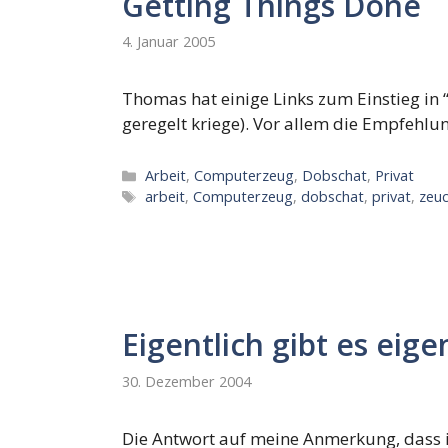
Getting Things Done
4. Januar 2005
Thomas hat einige Links zum Einstieg in 
geregelt kriege). Vor allem die Empfehlun
Kategorien
Arbeit
,
Computerzeug
,
Dobschat
,
Privat
Schlagwörter
arbeit
,
Computerzeug
,
dobschat
,
privat
,
zeu
Eigentlich gibt es eige
30. Dezember 2004
Die Antwort auf meine Anmerkung, dass ic