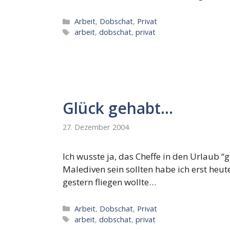
Kategorien
Arbeit
,
Dobschat
,
Privat
Schlagwörter
arbeit
,
dobschat
,
privat
Glück gehabt…
27. Dezember 2004
Ich wusste ja, das Cheffe in den Urlaub “g
Malediven sein sollten habe ich erst heut
gestern fliegen wollte…
Kategorien
Arbeit
,
Dobschat
,
Privat
Schlagwörter
arbeit
,
dobschat
,
privat