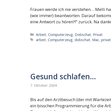
Frauen werde ich nie verstehen… Melli ha
(wie immer) beantworten. Darauf bekomme
eine Antwort zu hören?!” zurück. Na dan
Kategorien
Arbeit
,
Computerzeug
,
Dobschat
,
Privat
Schlagwörter
arbeit
,
Computerzeug
,
dobschat
,
Mac
,
privat
Gesund schlafen…
7. Oktober 2004
Bis auf den Arztbesuch (der mit Wartez
ein bisschen Programmierung für die Arb