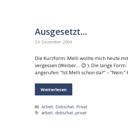
Ausgesetzt…
24. Dezember 2004
Die Kurzform: Melli wollte mich heute mi
vergessen (Weiber… 😉 ). Die lange Form:
angerufen: “Ist Melli schon da?” – “Ne
Weiterlesen
Kategorien
Arbeit
,
Dobschat
,
Privat
Schlagwörter
arbeit
,
dobschat
,
privat