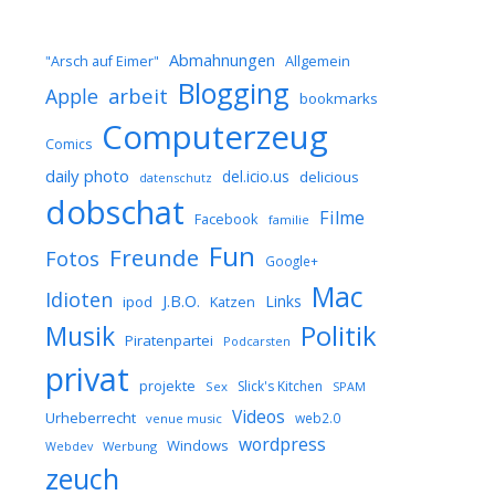
Abmahnungen
Allgemein
"Arsch auf Eimer"
Blogging
arbeit
Apple
bookmarks
Computerzeug
Comics
daily photo
del.icio.us
delicious
datenschutz
dobschat
Filme
Facebook
familie
Fun
Freunde
Fotos
Google+
Mac
Idioten
J.B.O.
Links
ipod
Katzen
Musik
Politik
Piratenpartei
Podcarsten
privat
projekte
Slick's Kitchen
Sex
SPAM
Videos
Urheberrecht
web2.0
venue music
wordpress
Windows
Werbung
Webdev
zeuch