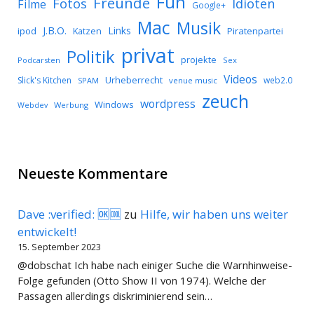
Fun
Freunde
Idioten
Fotos
Filme
Google+
Mac
Musik
J.B.O.
Links
ipod
Katzen
Piratenpartei
privat
Politik
projekte
Podcarsten
Sex
Videos
Urheberrecht
Slick's Kitchen
web2.0
SPAM
venue music
zeuch
wordpress
Windows
Werbung
Webdev
Neueste Kommentare
Dave :verified: 🆗🆒
zu
Hilfe, wir haben uns weiter
entwickelt!
15. September 2023
@dobschat Ich habe nach einiger Suche die Warnhinweise-
Folge gefunden (Otto Show II von 1974). Welche der
Passagen allerdings diskriminierend sein…