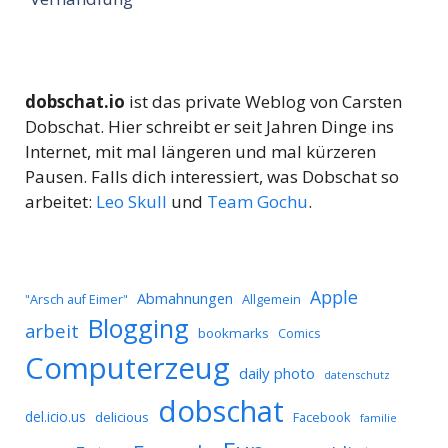
dobschat.io
ist das private Weblog von Carsten
Dobschat. Hier schreibt er seit Jahren Dinge ins
Internet, mit mal längeren und mal kürzeren
Pausen. Falls dich interessiert, was Dobschat so
arbeitet:
Leo Skull
und
Team Gochu
.
Apple
Abmahnungen
Allgemein
"Arsch auf Eimer"
Blogging
arbeit
bookmarks
Comics
Computerzeug
daily photo
datenschutz
dobschat
del.icio.us
delicious
Facebook
familie