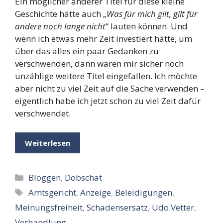
Ein möglicher anderer Titel für diese kleine
Geschichte hätte auch „
Was für mich gilt, gilt für
andere noch lange nicht
“ lauten können. Und
wenn ich etwas mehr Zeit investiert hätte, um
über das alles ein paar Gedanken zu
verschwenden, dann wären mir sicher noch
unzählige weitere Titel eingefallen. Ich möchte
aber nicht zu viel Zeit auf die Sache verwenden –
eigentlich habe ich jetzt schon zu viel Zeit dafür
verschwendet.
Weiterlesen
Kategorien
Bloggen
,
Dobschat
Schlagwörter
Amtsgericht
,
Anzeige
,
Beleidigungen
,
Meinungsfreiheit
,
Schadensersatz
,
Udo Vetter
,
Verhandlung