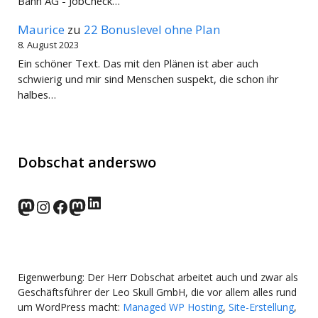
Bahn AG - JobCheck…
Maurice
zu
22 Bonuslevel ohne Plan
8. August 2023
Ein schöner Text. Das mit den Plänen ist aber auch
schwierig und mir sind Menschen suspekt, die schon ihr
halbes…
Dobschat anderswo
LinkedIn
norden.social
Instagram
Facebook
wp-punks.social
Eigenwerbung: Der Herr Dobschat arbeitet auch und zwar als
Geschäftsführer der Leo Skull GmbH, die vor allem alles rund
um WordPress macht:
Managed WP Hosting
,
Site-Erstellung
,