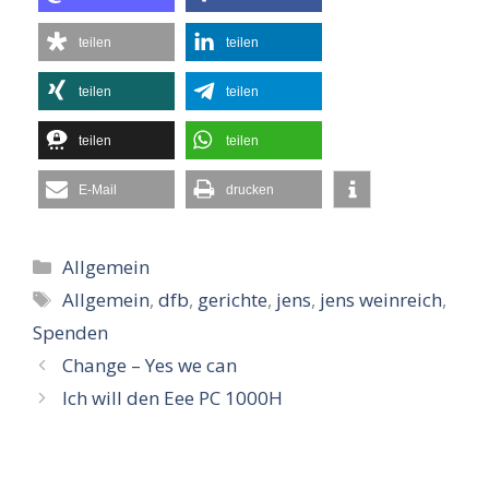
teilen
teilen
teilen
teilen
teilen
teilen
E-Mail
drucken
Kategorien
Allgemein
Schlagwörter
Allgemein
,
dfb
,
gerichte
,
jens
,
jens weinreich
,
Spenden
Change – Yes we can
Ich will den Eee PC 1000H