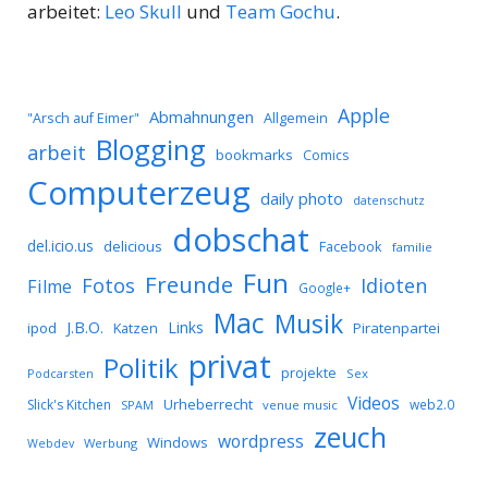
arbeitet:
Leo Skull
und
Team Gochu
.
Apple
Abmahnungen
Allgemein
"Arsch auf Eimer"
Blogging
arbeit
bookmarks
Comics
Computerzeug
daily photo
datenschutz
dobschat
del.icio.us
delicious
Facebook
familie
Fun
Freunde
Idioten
Fotos
Filme
Google+
Mac
Musik
J.B.O.
Links
ipod
Katzen
Piratenpartei
privat
Politik
projekte
Podcarsten
Sex
Videos
Urheberrecht
Slick's Kitchen
web2.0
SPAM
venue music
zeuch
wordpress
Windows
Werbung
Webdev