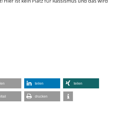
! Hier ist kein Platz für Rassismus und das wird
ilen
teilen
teilen
Mail
drucken