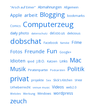
Abmahnungen
Allgemein
"Arsch auf Eimer"
Blogging
arbeit
Apple
bookmarks
Computerzeug
Comics
daily photo
del.icio.us
delicious
datenschutz
dobschat
Filme
Facebook
familie
Fun
Freunde
Fotos
Google+
Mac
Idioten
J.B.O.
Links
ipod
Katzen
Musik
Politik
Piratenpartei
Podcarsten
privat
projekte
Slick's Kitchen
Sex
SPAM
Videos
Urheberrecht
web2.0
venue music
wordpress
Windows
Werbung
Webdev
zeuch