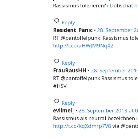
Rassismus tolerieren? › Dobschat
h
Reply
Resident_Panic
•
28. September 2
RT @pantoffelpunk: Rassismus tole
http://t.co/aHWJM9NqX2
Reply
FrauRausHH
•
28. September 2013
RT @pantoffelpunk Rassismus tole
#HSV
Reply
evilmel_
•
28. September 2013 at 
Rassismus als neutral bezeichnen
http://t.co/KqXdmrp7V8
via @pant