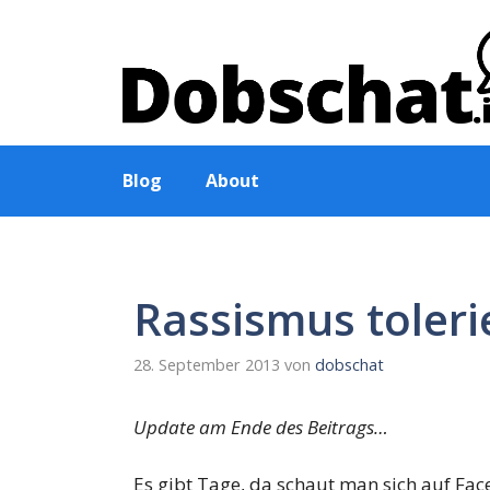
Zum
Inhalt
springen
Blog
About
Rassismus toleri
28. September 2013
von
dobschat
Update am Ende des Beitrags…
Es gibt Tage, da schaut man sich auf Fa