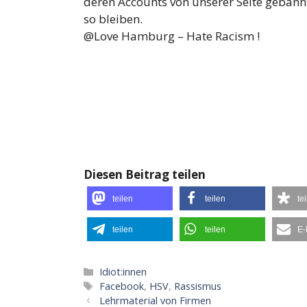
deren Accounts von unserer Seite gebannt
so bleiben.
@Love Hamburg – Hate Racism !
Diesen Beitrag teilen
teilen
teilen
te
teilen
teilen
E-
Kategorien
Idiot:innen
Schlagwörter
Facebook
,
HSV
,
Rassismus
Lehrmaterial von Firmen