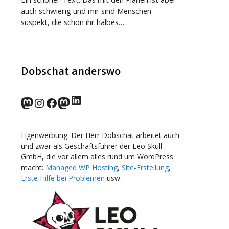
auch schwierig und mir sind Menschen
suspekt, die schon ihr halbes…
Dobschat anderswo
LinkedIn
norden.social
Instagram
Facebook
wp-punks.social
Eigenwerbung: Der Herr Dobschat arbeitet auch
und zwar als Geschäftsführer der Leo Skull
GmbH, die vor allem alles rund um WordPress
macht:
Managed WP Hosting
,
Site-Erstellung
,
Erste Hilfe bei Problemen
usw.