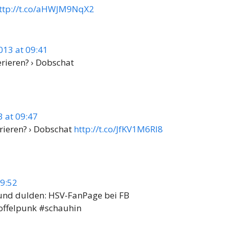
ttp://t.co/aHWJM9NqX2
013 at 09:41
rieren? › Dobschat
 at 09:47
rieren? › Dobschat
http://t.co/JfKV1M6Rl8
09:52
 und dulden: HSV-FanPage bei FB
offelpunk #schauhin