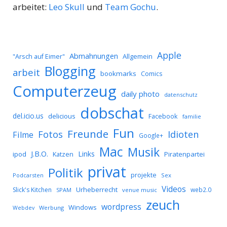
arbeitet:
Leo Skull
und
Team Gochu
.
Apple
Abmahnungen
Allgemein
"Arsch auf Eimer"
Blogging
arbeit
bookmarks
Comics
Computerzeug
daily photo
datenschutz
dobschat
del.icio.us
delicious
Facebook
familie
Fun
Freunde
Idioten
Fotos
Filme
Google+
Mac
Musik
J.B.O.
Links
ipod
Katzen
Piratenpartei
privat
Politik
projekte
Podcarsten
Sex
Videos
Urheberrecht
Slick's Kitchen
web2.0
SPAM
venue music
zeuch
wordpress
Windows
Werbung
Webdev