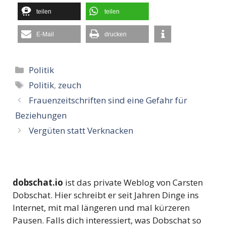
teilen
teilen
E-Mail
drucken
Kategorien
Politik
Schlagwörter
Politik
,
zeuch
Frauenzeitschriften sind eine Gefahr für
Beziehungen
Vergüten statt Verknacken
dobschat.io
ist das private Weblog von Carsten
Dobschat. Hier schreibt er seit Jahren Dinge ins
Internet, mit mal längeren und mal kürzeren
Pausen. Falls dich interessiert, was Dobschat so