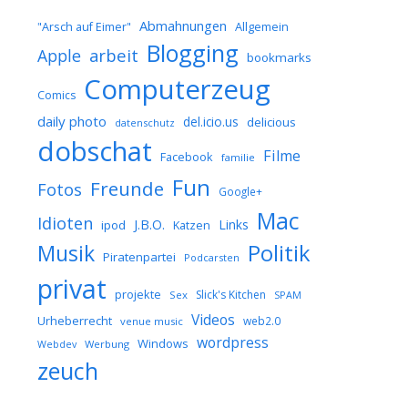
Abmahnungen
Allgemein
"Arsch auf Eimer"
Blogging
arbeit
Apple
bookmarks
Computerzeug
Comics
daily photo
del.icio.us
delicious
datenschutz
dobschat
Filme
Facebook
familie
Fun
Freunde
Fotos
Google+
Mac
Idioten
J.B.O.
Links
ipod
Katzen
Musik
Politik
Piratenpartei
Podcarsten
privat
projekte
Slick's Kitchen
Sex
SPAM
Videos
Urheberrecht
web2.0
venue music
wordpress
Windows
Werbung
Webdev
zeuch