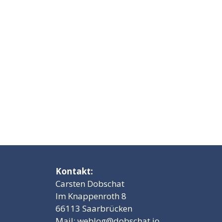
Kontakt:
Carsten Dobschat
Im Knappenroth 8
66113 Saarbrücken
Mail:
weblog@dobschat.io