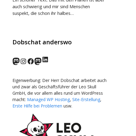
auch schwierig und mir sind Menschen
suspekt, die schon ihr halbes…
Dobschat anderswo
LinkedIn
norden.social
Instagram
Facebook
wp-punks.social
Eigenwerbung: Der Herr Dobschat arbeitet auch
und zwar als Geschäftsführer der Leo Skull
GmbH, die vor allem alles rund um WordPress
macht:
Managed WP Hosting
,
Site-Erstellung
,
Erste Hilfe bei Problemen
usw.