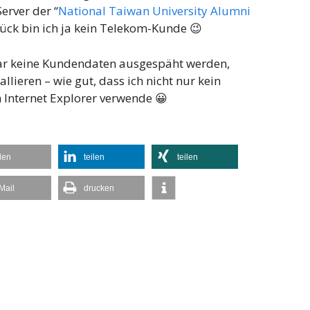
erver der “
National Taiwan University Alumni
ück bin ich ja kein Telekom-Kunde 😉
gar keine Kundendaten ausgespäht werden,
llieren – wie gut, dass ich nicht nur kein
Internet Explorer verwende 😀
ilen
teilen
teilen
Mail
drucken