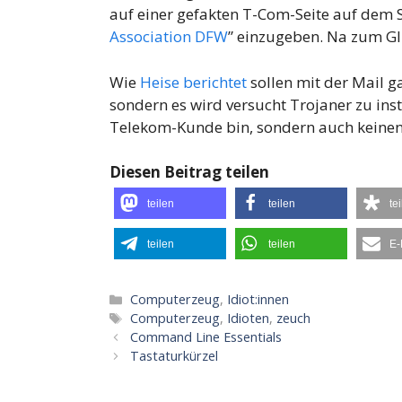
auf einer gefakten T-Com-Seite auf dem S
Association DFW
” einzugeben. Na zum Gl
Wie
Heise berichtet
sollen mit der Mail 
sondern es wird versucht Trojaner zu insta
Telekom-Kunde bin, sondern auch keinen 
Diesen Beitrag teilen
teilen
teilen
te
teilen
teilen
E-
Kategorien
Computerzeug
,
Idiot:innen
Schlagwörter
Computerzeug
,
Idioten
,
zeuch
Command Line Essentials
Tastaturkürzel