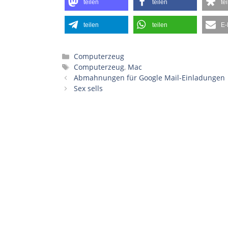
teilen
teilen
te
teilen
teilen
E-
Kategorien
Computerzeug
Schlagwörter
Computerzeug
,
Mac
Abmahnungen für Google Mail-Einladungen
Sex sells