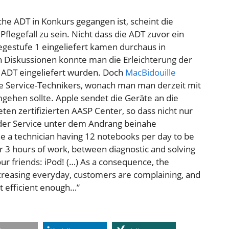
e ADT in Konkurs gegangen ist, scheint die
Pflegefall zu sein. Nicht dass die ADT zuvor ein
legestufe 1 eingeliefert kamen durchaus in
en Diskussionen konnte man die Erleichterung der
i ADT eingeliefert wurden. Doch
MacBidouille
le Service-Technikers, wonach man man derzeit mit
gehen sollte. Apple sendet die Geräte an die
ten zertifizierten AASP Center, so dass nicht nur
der Service unter dem Andrang beinahe
 a technician having 12 notebooks per day to be
r 3 hours of work, between diagnostic and solving
ur friends: iPod! (…) As a consequence, the
creasing everyday, customers are complaining, and
ot efficient enough…”