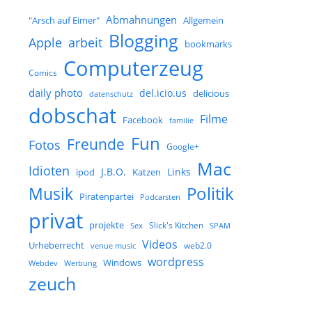
Abmahnungen
Allgemein
"Arsch auf Eimer"
Blogging
arbeit
Apple
bookmarks
Computerzeug
Comics
daily photo
del.icio.us
delicious
datenschutz
dobschat
Filme
Facebook
familie
Fun
Freunde
Fotos
Google+
Mac
Idioten
J.B.O.
Links
ipod
Katzen
Musik
Politik
Piratenpartei
Podcarsten
privat
projekte
Slick's Kitchen
Sex
SPAM
Videos
Urheberrecht
web2.0
venue music
wordpress
Windows
Werbung
Webdev
zeuch