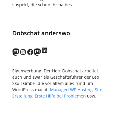
suspekt, die schon ihr halbes…
Dobschat anderswo
LinkedIn
norden.social
Instagram
Facebook
wp-punks.social
Eigenwerbung: Der Herr Dobschat arbeitet
auch und zwar als Geschäftsführer der Leo
Skull GmbH, die vor allem alles rund um
WordPress macht:
Managed WP Hosting
,
Site-
Erstellung
,
Erste Hilfe bei Problemen
usw.