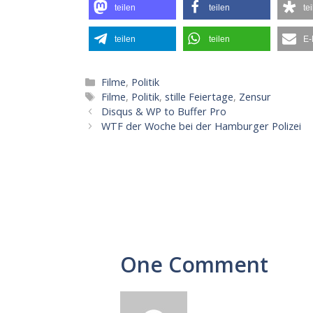
teilen
teilen
te
teilen
teilen
E-
Kategorien
Filme
,
Politik
Schlagwörter
Filme
,
Politik
,
stille Feiertage
,
Zensur
Disqus & WP to Buffer Pro
WTF der Woche bei der Hamburger Polizei
One Comment