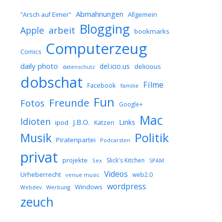
Abmahnungen
Allgemein
"Arsch auf Eimer"
Blogging
arbeit
Apple
bookmarks
Computerzeug
Comics
daily photo
del.icio.us
delicious
datenschutz
dobschat
Filme
Facebook
familie
Fun
Freunde
Fotos
Google+
Mac
Idioten
J.B.O.
Links
ipod
Katzen
Musik
Politik
Piratenpartei
Podcarsten
privat
projekte
Slick's Kitchen
Sex
SPAM
Videos
Urheberrecht
web2.0
venue music
wordpress
Windows
Werbung
Webdev
zeuch