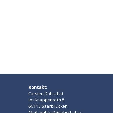
Kontakt:
Carsten Dobschat
Im Knappenroth 8
66113 Saarbrücken
Mail:
weblog@dobschat.io