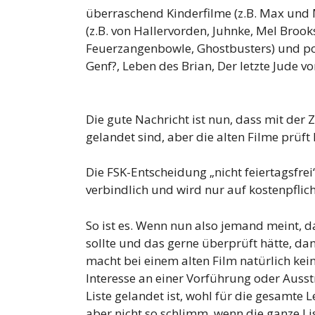
überraschend Kinderfilme (z.B. Max und 
(z.B. von Hallervorden, Juhnke, Mel Brook
Feuerzangenbowle, Ghostbusters) und poli
Genf?, Leben des Brian, Der letzte Jude 
Die gute Nachricht ist nun, dass mit der Z
gelandet sind, aber die alten Filme prüft
Die FSK-Entscheidung „nicht feiertagsfrei“
verbindlich und wird nur auf kostenpflic
So ist es. Wenn nun also jemand meint, da
sollte und das gerne überprüft hätte, da
macht bei einem alten Film natürlich kei
Interesse an einer Vorführung oder Ausstr
Liste gelandet ist, wohl für die gesamte 
aber nicht so schlimm, wenn die ganze Lis