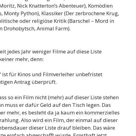
Moritz, Nick Knatterton’s Abenteuer), Komödien
s, Monty Python), Klassiker (Der zerbrochene Krug,
tische oder religiöse Kritik (Barschel – Mord in
von Drohobytsch, Animal Farm).
eit jedes Jahr weniger Filme auf diese Liste
 keiner mehr, denn:
 ist für Kinos und Filmverleiher unbefristet
htigen Antrag überprüft.
ss so ein Film nicht (mehr) auf dieser Liste stehen
nn muss er dafür Geld auf den Tisch legen. Das
ner mehr, es besteht da ja kaum ein kommerzielles
ahlung. Also wird ein Film, der einmal auf dieser
Lebensdauer dieser Liste drauf bleiben. Das wäre
te einfach abgeschafft würde. Ernsthaft jetzt,