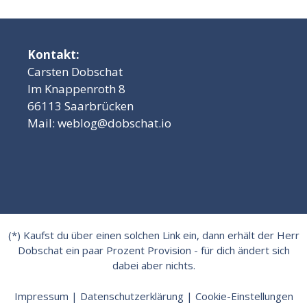
Kontakt:
Carsten Dobschat
Im Knappenroth 8
66113 Saarbrücken
Mail:
weblog@dobschat.io
(*) Kaufst du über einen solchen Link ein, dann erhält der Herr
Dobschat ein paar Prozent Provision - für dich ändert sich
dabei aber nichts.
Impressum
|
Datenschutzerklärung
|
Cookie-Einstellungen