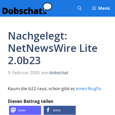
Zum
Menü
Inhalt
springen
Nachgelegt:
NetNewsWire Lite
2.0b23
9. Februar 2005
von
dobschat
Kaum die b22 raus, schon gibt es
einen Bugfix
.
Diesen Beitrag teilen
teilen
teilen