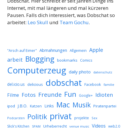
Dobschat. Hier schreibt er seit Jahren Dinge ins
Internet, mit mal längeren und mal kürzeren
Pausen. Falls dich interessiert, was Dobschat so
arbeitet:
Leo Skull
und
Team Gochu
.
Apple
Abmahnungen
Allgemein
"Arsch auf Eimer"
Blogging
arbeit
bookmarks
Comics
Computerzeug
daily photo
datenschutz
dobschat
del.icio.us
delicious
Facebook
familie
Fun
Freunde
Idioten
Fotos
Filme
Google+
Mac
Musik
J.B.O.
Links
ipod
Katzen
Piratenpartei
privat
Politik
projekte
Podcarsten
Sex
Videos
Urheberrecht
Slick's Kitchen
web2.0
SPAM
venue music