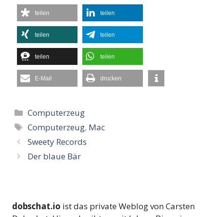
teilen
teilen
teilen
teilen
teilen
teilen
E-Mail
drucken
Kategorien
Computerzeug
Schlagwörter
Computerzeug
,
Mac
Sweety Records
Der blaue Bär
dobschat.io
ist das private Weblog von Carsten